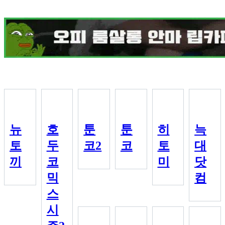
뉴
호
툰
툰
히
늑
토
두
코2
코
토
대
끼
코
미
닷
믹
컴
스
시