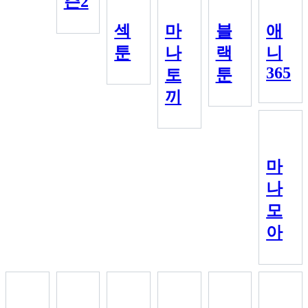
즌2
섹
마
블
애
툰
나
랙
니
365
토
툰
끼
마
나
모
아