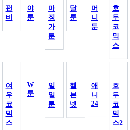
펀
야
마
달
머
호
비
툰
징
툰
니
두
가
툰
코
툰
믹
스
W
여
일
헬
애
호
툰
우
일
븐
니
두
24
코
툰
넷
코
믹
믹
스
스2