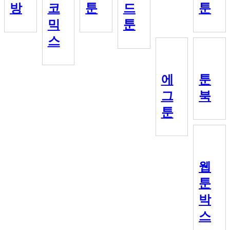
방
코
툰
드
툰
믹
툰
스
에
툰
그
북
툰
웹
툰
박
스