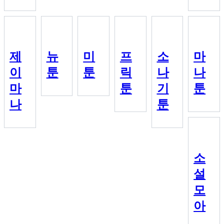
제
뉴
미
프
소
마
이
툰
툰
릭
나
나
마
툰
기
툰
나
툰
소
설
모
아