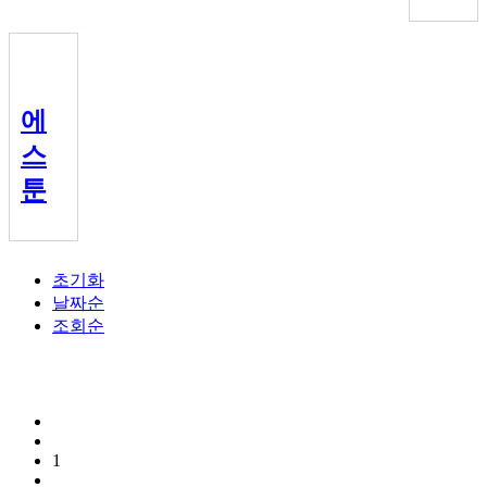
에
스
툰
초기화
날짜순
조회순
1