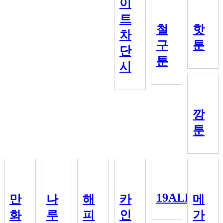
이
트
철
핫
차
구
툰
단
툰
시
깡
툰
19ALL
만
나
해
카
메
화
루
피
인
가