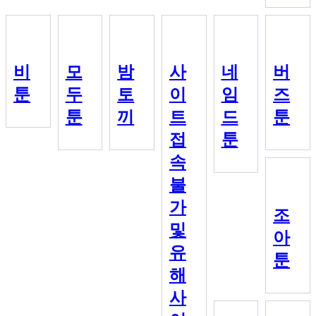
비
모
밤
사
네
버
툰
두
토
이
임
즈
툰
끼
트
드
툰
접
툰
속
불
가
조
및
아
유
툰
해
사