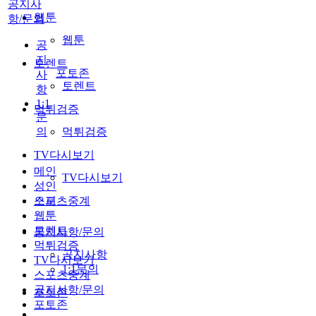
공지사
웹툰
항/문의
웹툰
공
지
토렌트
포토존
사
토렌트
항
1:1
먹튀검증
문
의
먹튀검증
TV다시보기
메인
TV다시보기
성인
스포츠중계
오피
웹툰
토렌트
공지사항/문의
먹튀검증
공지사항
TV다시보기
1:1문의
스포츠중계
공지사항/문의
포토존
포토존