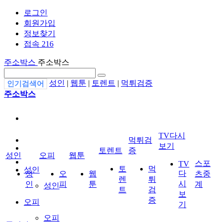
로그인
회원가입
정보찾기
접속 216
주소박스
주소박스
성인
|
웹툰
|
토렌트
|
먹튀검증
인기검색어
주소박스
TV다시
먹튀검
보기
토렌트
증
성인
오피
웹툰
스포
TV
토
먹
성인
다
성
오
웹
츠중
렌
튀
시
인
피
툰
계
성인
트
검
보
증
오피
기
오피