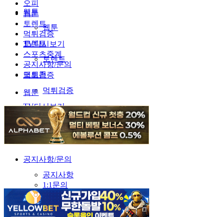
오피
웹툰
웹툰
토렌트
웹툰
먹튀검증
토렌트
TV다시보기
스포츠중계
토렌트
공지사항/문의
포토존
먹튀검증
먹튀검증
웹툰
TV다시보기
TV다시보기
스포츠중계
공지사항/문의
공지사항
1:1문의
포토존