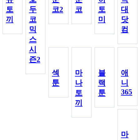
토
두
코2
코
토
대
끼
코
미
닷
믹
컴
스
시
즌2
섹
마
블
애
툰
나
랙
니
365
토
툰
끼
마