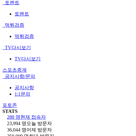
토렌트
토렌트
먹튀검증
먹튀검증
TV다시보기
TV다시보기
스포츠중계
공지사항/문의
공지사항
1:1문의
포토존
STATS
288 명
현재 접속자
23,994 명
오늘 방문자
36,044 명
어제 방문자