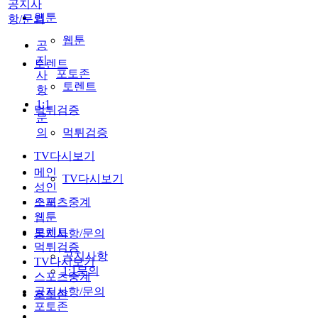
공지사
웹툰
항/문의
웹툰
공
지
토렌트
포토존
사
토렌트
항
1:1
먹튀검증
문
의
먹튀검증
TV다시보기
메인
TV다시보기
성인
스포츠중계
오피
웹툰
토렌트
공지사항/문의
먹튀검증
공지사항
TV다시보기
1:1문의
스포츠중계
공지사항/문의
포토존
포토존