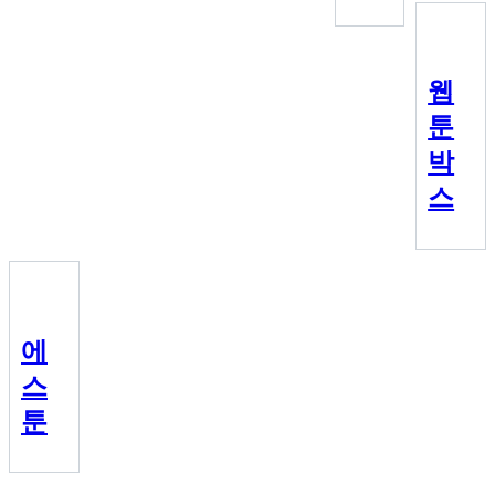
웹
툰
박
스
에
스
툰