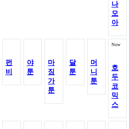
나
모
아
Now
펀
야
마
달
머
호
비
툰
징
툰
니
두
가
툰
코
툰
믹
스