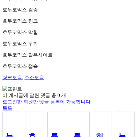
호두코믹스 검증
호두코믹스
링크
호두코믹스 막힘
호두코믹스 우회
호두코믹스 같은
사이트
호두코믹스 접속
링크모음
,
주소모음
이 게시글에 달린 댓글 총
0
개
로그인한 회원만 댓글 등록이 가능합니다.
목록
뉴
호
툰
툰
히
늑