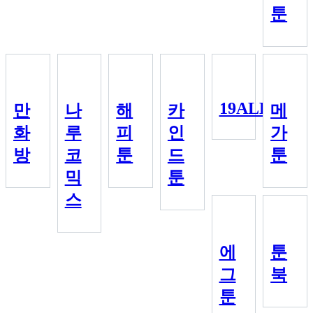
툰
19ALL
만
나
해
카
메
화
루
피
인
가
방
코
툰
드
툰
믹
툰
스
에
툰
그
북
툰