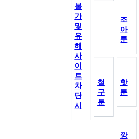
불
가
조
및
아
유
툰
해
사
이
트
철
핫
차
구
툰
단
툰
시
깡