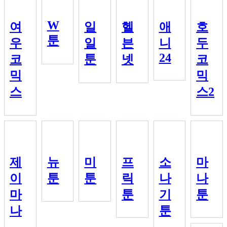
W
여
일
헬
애
호
툰
우
일
븐
니
두
24
코
툰
넷
코
믹
믹
스
스2
제
뉴
미
프
소
마
이
툰
툰
릭
나
나
마
툰
기
툰
나
툰