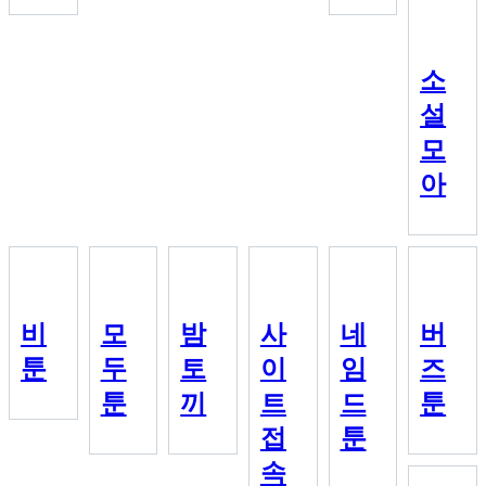
소
설
모
아
비
모
밤
사
네
버
툰
두
토
이
임
즈
툰
끼
트
드
툰
접
툰
속