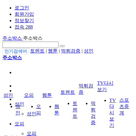
로그인
회원가입
정보찾기
접속 288
주소박스
주소박스
토렌트
|
웹툰
|
먹튀검증
|
성인
인기검색어
주소박스
TV다시
먹튀검
보기
토렌트
증
성인
오피
웹툰
스포
TV
토
먹
성인
다
성
오
웹
츠중
렌
튀
시
인
피
툰
계
성인
트
검
보
증
오피
기
오피