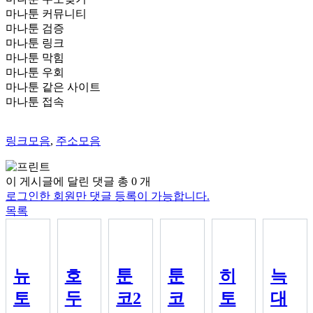
마나툰 커뮤니티
마나툰 검증
마나툰 링크
마나툰 막힘
마나툰 우회
마나툰 같은 사이트
마나툰 접속
링크모음
,
주소모음
이 게시글에 달린 댓글 총
0
개
로그인한 회원만 댓글 등록이 가능합니다.
목록
뉴
호
툰
툰
히
늑
토
두
코2
코
토
대