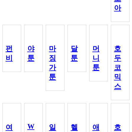
아
펀
야
마
달
머
호
비
툰
징
툰
니
두
가
툰
코
툰
믹
스
W
여
일
헬
애
호