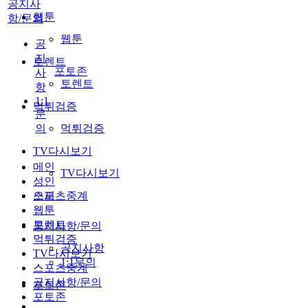
공지사
웹툰
항/문의
웹툰
공
지
토렌트
포토존
사
토렌트
항
1:1
먹튀검증
문
의
먹튀검증
TV다시보기
메인
TV다시보기
성인
스포츠중계
오피
웹툰
토렌트
공지사항/문의
먹튀검증
공지사항
TV다시보기
1:1문의
스포츠중계
공지사항/문의
포토존
포토존