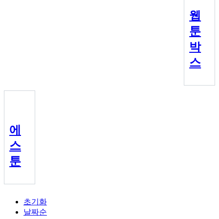
웹
툰
박
스
에
스
툰
초기화
날짜순