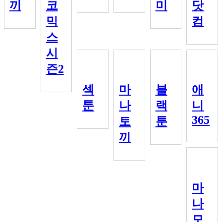
끼
코
미
닷
믹
컴
스
시
즌2
섹
마
블
애
툰
나
랙
니
365
토
툰
끼
마
나
모