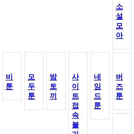
소
설
모
아
비
모
밤
사
네
버
툰
두
토
이
임
즈
툰
끼
트
드
툰
접
툰
속
불