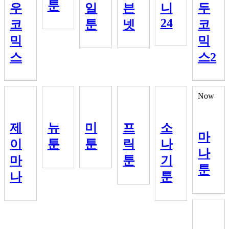
툰
우
일
븐
니
두
24
코
툰
넷
코
믹
믹
스
스2
Now
제
뉴
미
프
소
마
이
툰
툰
릭
나
나
마
툰
기
툰
나
툰