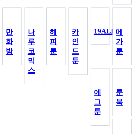
19ALL
만
나
해
카
메
화
루
피
인
가
방
코
툰
드
툰
믹
툰
스
에
툰
그
북
툰