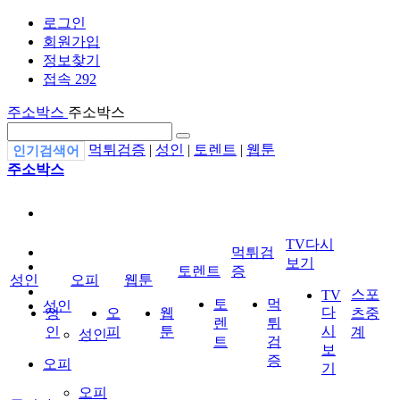
로그인
회원가입
정보찾기
접속 292
주소박스
주소박스
먹튀검증
|
성인
|
토렌트
|
웹툰
인기검색어
주소박스
TV다시
먹튀검
보기
토렌트
증
성인
오피
웹툰
스포
TV
토
먹
성인
다
성
오
웹
츠중
렌
튀
시
인
피
툰
계
성인
트
검
보
증
오피
기
오피