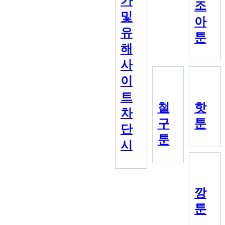
가
조
및
아
유
툰
해
사
이
트
철
핫
차
구
툰
단
툰
시
깡
툰