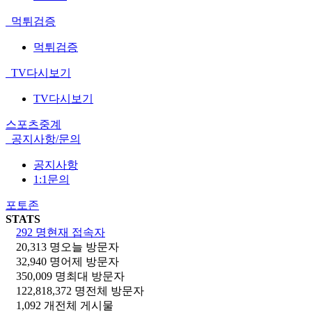
먹튀검증
먹튀검증
TV다시보기
TV다시보기
스포츠중계
공지사항/문의
공지사항
1:1문의
포토존
STATS
292 명
현재 접속자
20,313 명
오늘 방문자
32,940 명
어제 방문자
350,009 명
최대 방문자
122,818,372 명
전체 방문자
1,092 개
전체 게시물