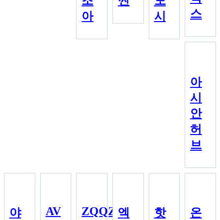
조
썬
도
스
아
시
아
시
안
허
브
AV
ZQQZQQ
야
엑
핫
온