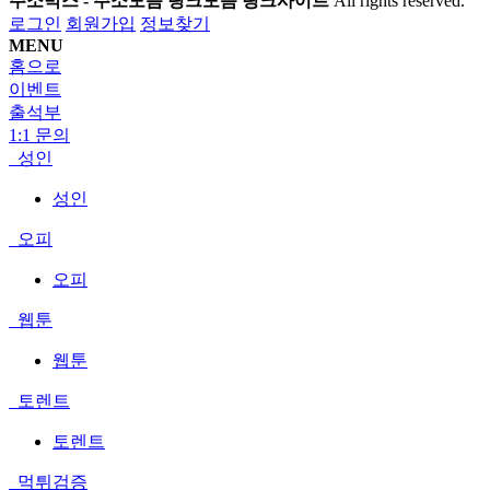
주소박스 - 주소모음 링크모음 링크사이트
All rights reserved.
로그인
회원가입
정보찾기
MENU
홈으로
이벤트
출석부
1:1 문의
성인
성인
오피
오피
웹툰
웹툰
토렌트
토렌트
먹튀검증