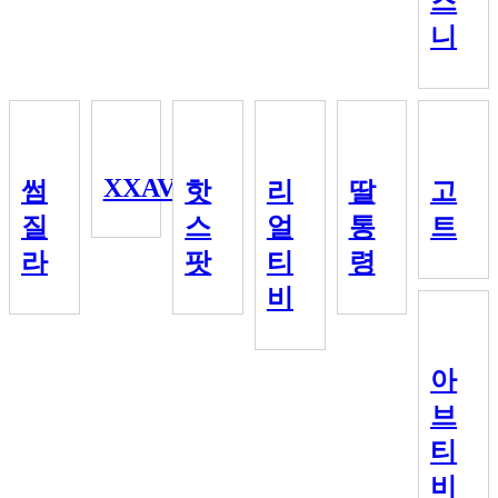
즈
니
XXAVX
썸
핫
리
딸
고
질
스
얼
통
트
라
팟
티
령
비
아
브
티
비