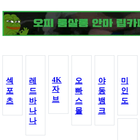
4K
섹
레
오
야
미
자
포
드
빠
동
인
브
츠
바
스
뱅
도
나
몰
크
나