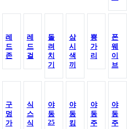
레
레
돌
삼
뿅
폰
드
드
려
시
가
웨
존
걸
치
색
리
이
기
끼
브
구
식
야
야
야
야
멍
스
동
동
동
동
25
가
식
킹
주
주