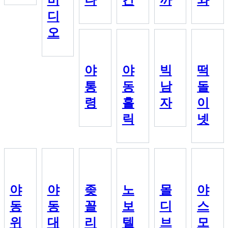
디
오
야
야
빅
떡
통
동
남
돌
령
홀
자
이
릭
넷
야
야
좆
노
몰
야
동
동
꼴
보
디
스
위
대
리
텔
브
모