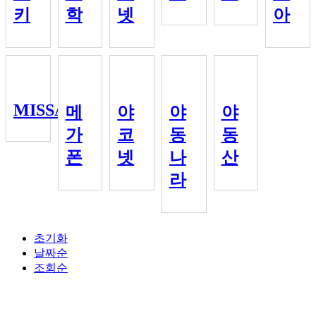
키
학
넷
아
MISSAV
메
야
야
야
가
코
동
동
폰
넷
나
산
라
초기화
날짜순
조회순