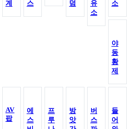
계
스
덤
유
소
소
야
동
황
제
AV
에
프
방
버
들
팝
스
루
앗
스
어
비
나
간
까
와