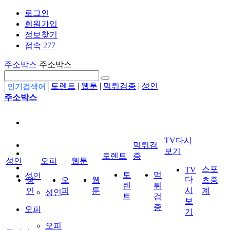
로그인
회원가입
정보찾기
접속 277
주소박스
주소박스
토렌트
|
웹툰
|
먹튀검증
|
성인
인기검색어
주소박스
TV다시
먹튀검
보기
토렌트
증
성인
오피
웹툰
스포
TV
토
먹
성인
다
성
오
웹
츠중
렌
튀
시
인
피
툰
계
성인
트
검
보
증
오피
기
오피