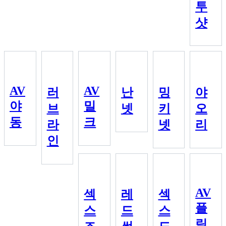
투
샷
AV
AV
러
난
밍
야
야
밀
브
넷
키
오
동
크
라
넷
리
인
AV
섹
레
섹
플
스
드
스
릭