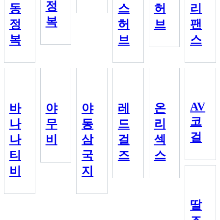
정
동
스
허
리
복
정
허
브
팬
복
브
스
AV
바
야
야
레
온
코
나
무
동
드
리
걸
나
비
삼
걸
섹
티
국
즈
스
비
지
딸