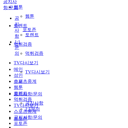
공지사
웹툰
항/문의
웹툰
공
지
토렌트
포토존
사
토렌트
항
1:1
먹튀검증
문
의
먹튀검증
TV다시보기
메인
TV다시보기
성인
스포츠중계
오피
웹툰
토렌트
공지사항/문의
먹튀검증
공지사항
TV다시보기
1:1문의
스포츠중계
공지사항/문의
포토존
포토존