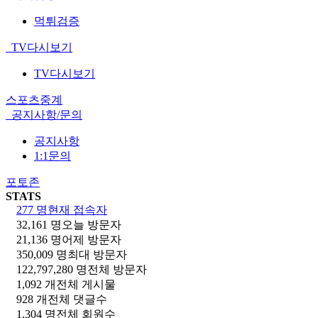
먹튀검증
TV다시보기
TV다시보기
스포츠중계
공지사항/문의
공지사항
1:1문의
포토존
STATS
277 명
현재 접속자
32,161 명
오늘 방문자
21,136 명
어제 방문자
350,009 명
최대 방문자
122,797,280 명
전체 방문자
1,092 개
전체 게시물
928 개
전체 댓글수
1,304 명
전체 회원수