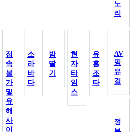
노
리
AV
접
소
밤
현
유
핑
속
라
딸
자
흥
유
불
바
기
타
조
걸
가
다
임
타
및
스
유
해
사
정
이
복