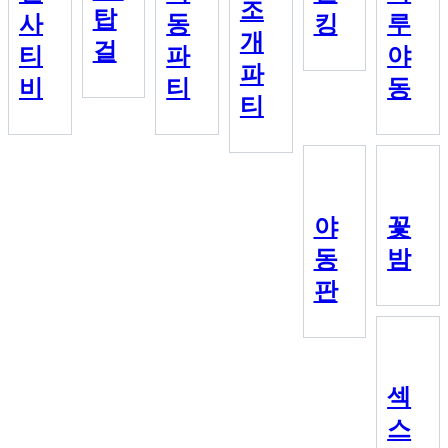
조
탑
사
동
킹
루
개
걸
티
파
야
파
비
티
동
티
야
꽃
동
밤
판
섹
스