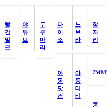
빨
야
두
다
노
잠
간
튜
루
이
브
자
밀
브
마
소
라
리
크
리
7MM
야
야
동
동
닷
티
컴
비
콩