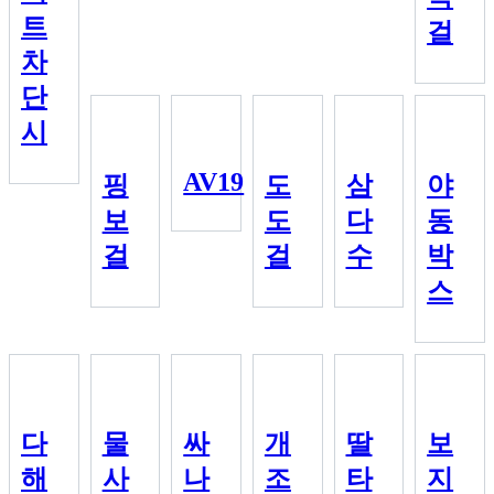
트
걸
차
단
시
AV19
핑
도
삼
야
보
도
다
동
걸
걸
수
박
스
다
물
싸
개
딸
보
해
사
나
조
타
지