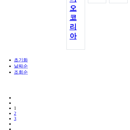
오
코
리
아
초기화
날짜순
조회순
1
2
3