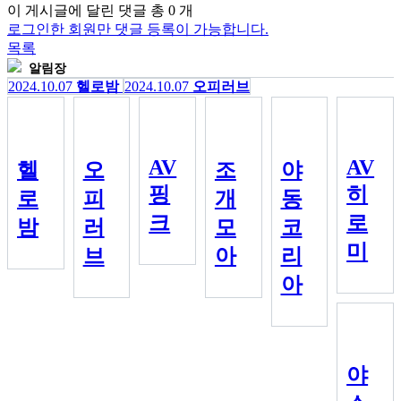
이 게시글에 달린 댓글 총
0
개
로그인한 회원만 댓글 등록이 가능합니다.
목록
알림장
2024.10.07
헬로밤
2024.10.07
오피러브
AV
AV
헬
오
조
야
핑
히
로
피
개
동
크
로
밤
러
모
코
미
브
아
리
아
야