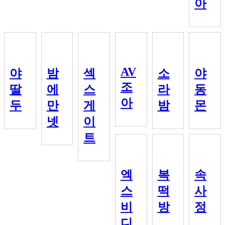
아
AV
야
밤
섹
소
야
조
딸
에
스
라
동
아
두
만
게
밤
몬
넷
이
트
엑
복
속
스
떡
사
비
방
정
디