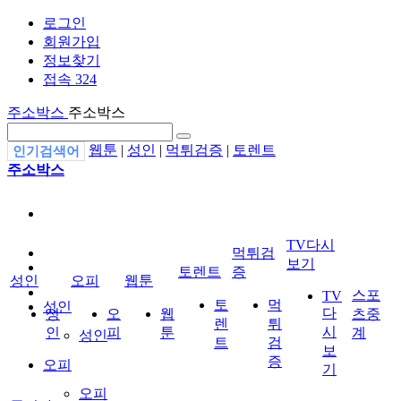
로그인
회원가입
정보찾기
접속 324
주소박스
주소박스
웹툰
|
성인
|
먹튀검증
|
토렌트
인기검색어
주소박스
TV다시
먹튀검
보기
토렌트
증
성인
오피
웹툰
스포
TV
토
먹
성인
다
성
오
웹
츠중
렌
튀
시
인
피
툰
계
성인
트
검
보
증
오피
기
오피