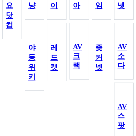
요
냥
이
아
임
넷
닷
컴
AV
AV
야
레
좆
크
소
동
드
커
랙
다
위
캣
넷
키
AV
스
팟