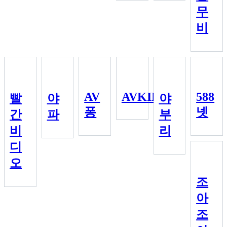
무
비
AV
AVKIM
588
빨
야
야
퐁
넷
간
파
부
비
리
디
오
조
아
조