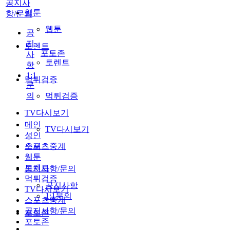
공지사
웹툰
항/문의
웹툰
공
지
토렌트
포토존
사
토렌트
항
1:1
먹튀검증
문
의
먹튀검증
TV다시보기
메인
TV다시보기
성인
스포츠중계
오피
웹툰
토렌트
공지사항/문의
먹튀검증
공지사항
TV다시보기
1:1문의
스포츠중계
공지사항/문의
포토존
포토존