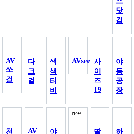
스
닷
컴
AV
AVsee
다
색
사
야
쏘
크
색
이
동
걸
걸
티
즈
공
19
비
장
Now
AV
천
야
딸
하