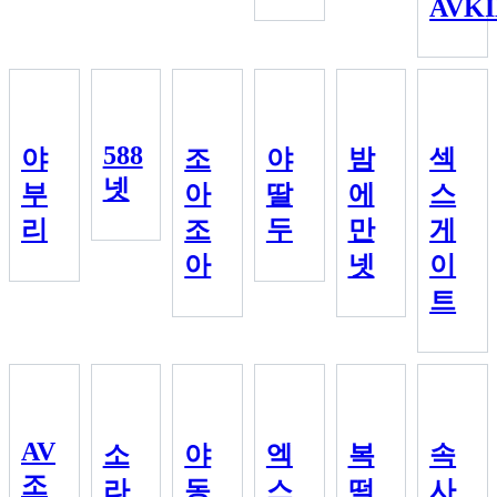
AVK
588
야
조
야
밤
섹
넷
부
아
딸
에
스
리
조
두
만
게
아
넷
이
트
AV
소
야
엑
복
속
조
라
동
스
떡
사