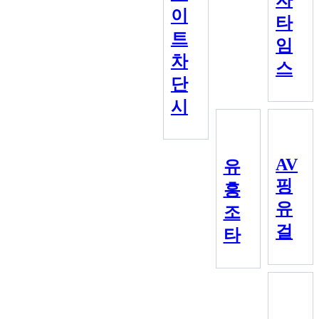
이
타
트
임
차
스
단
시
AV
유
핑
흥
유
조
걸
타