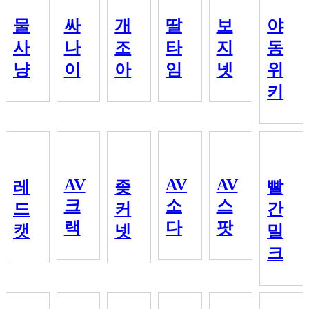
물
싸
개
딸
보
야
사
나
조
타
지
동
냥
이
아
임
넷
위
키
AV
AV
AV
레
좆
빨
크
소
스
드
커
간
랙
다
팟
캣
넷
밀
크