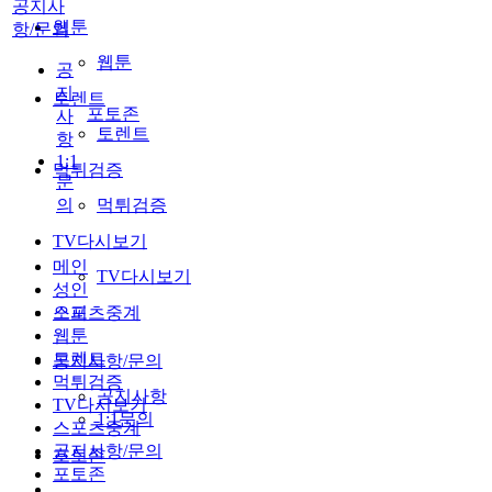
공지사
웹툰
항/문의
웹툰
공
지
토렌트
포토존
사
토렌트
항
1:1
먹튀검증
문
의
먹튀검증
TV다시보기
메인
TV다시보기
성인
스포츠중계
오피
웹툰
토렌트
공지사항/문의
먹튀검증
공지사항
TV다시보기
1:1문의
스포츠중계
공지사항/문의
포토존
포토존