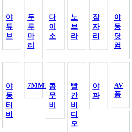
야
두
다
노
잠
야
튜
루
이
브
자
동
브
마
소
라
리
닷
리
컴
7MMTV
AV
야
콩
빨
야
퐁
동
무
간
파
티
비
비
비
디
오