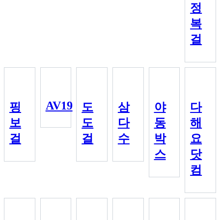
정
복
걸
AV19
핑
도
삼
야
다
보
도
다
동
해
걸
걸
수
박
요
스
닷
컴