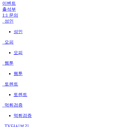
이벤트
출석부
1:1 문의
성인
성인
오피
오피
웹툰
웹툰
토렌트
토렌트
먹튀검증
먹튀검증
TV다시보기