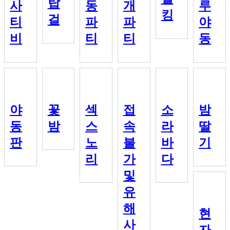
탑
사
동
개
루
킹
걸
티
파
파
야
비
티
티
동
야
꽃
섹
접
소
밤
동
밤
스
속
라
딸
판
노
불
바
기
리
가
다
및
유
해
현
사
자