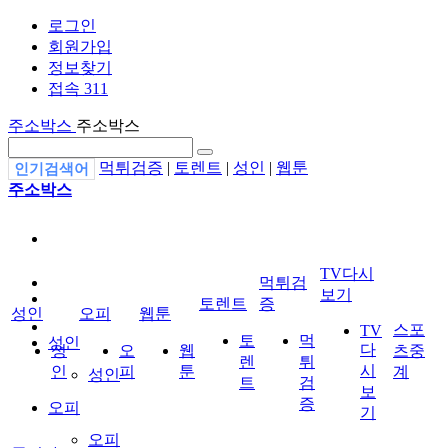
로그인
회원가입
정보찾기
접속 311
주소박스
주소박스
먹튀검증
|
토렌트
|
성인
|
웹툰
인기검색어
주소박스
TV다시
먹튀검
보기
토렌트
증
성인
오피
웹툰
스포
TV
토
먹
성인
다
성
오
웹
츠중
렌
튀
시
인
피
툰
계
성인
트
검
보
증
오피
기
오피