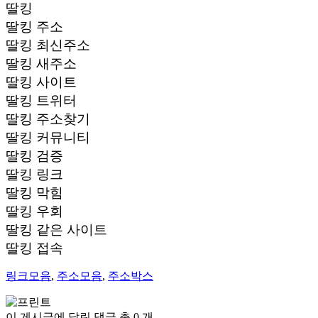
딸킹
딸킹 주소
딸킹 최신주소
딸킹 새주소
딸킹 사이트
딸킹 트위터
딸킹 주소찾기
딸킹 커뮤니티
딸킹 검증
딸킹 링크
딸킹 막힘
딸킹 우회
딸킹 같은 사이트
딸킹 접속
링크모음
,
주소모음
,
주소박스
이 게시글에 달린 댓글 총
0
개