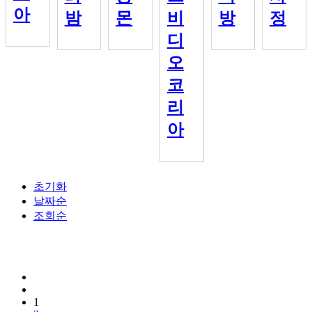
아
밤
몬
비
방
정
디
오
코
리
아
초기화
날짜순
조회순
1