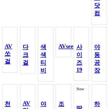
닷
컴
AV
AVsee
다
색
사
야
쏘
크
색
이
동
걸
걸
티
즈
공
19
비
장
Now
AV
천
야
조
하
딸