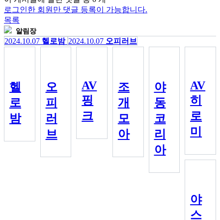
로그인한 회원만 댓글 등록이 가능합니다.
목록
알림장
2024.10.07
헬로밤
2024.10.07
오피러브
AV
AV
헬
오
조
야
핑
히
로
피
개
동
크
로
밤
러
모
코
미
브
아
리
아
야
스