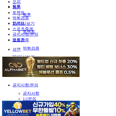
오피
웹툰
웹툰
토렌트
웹툰
먹튀검증
토렌트
TV다시보기
스포츠중계
토렌트
공지사항/문의
포토존
먹튀검증
먹튀검증
성인
TV다시보기
TV다시보기
스포츠중계
공지사항/문의
공지사항
1:1문의
포토존