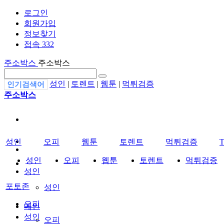
로그인
회원가입
정보찾기
접속 332
주소박스
주소박스
성인
|
토렌트
|
웹툰
|
먹튀검증
인기검색어
주소박스
성인
오피
웹툰
토렌트
먹튀검증
성인
오피
웹툰
토렌트
먹튀검증
성인
포토존
성인
오피
메인
성인
오피