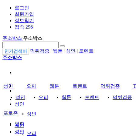
로그인
회원가입
정보찾기
접속 296
주소박스
주소박스
먹튀검증
|
웹툰
|
성인
|
토렌트
인기검색어
주소박스
성인
오피
웹툰
토렌트
먹튀검증
성인
오피
웹툰
토렌트
먹튀검증
성인
포토존
성인
오피
메인
성인
오피