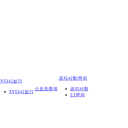
공지사항/문의
TV다시보기
스포츠중계
공지사항
TV다시보기
1:1문의