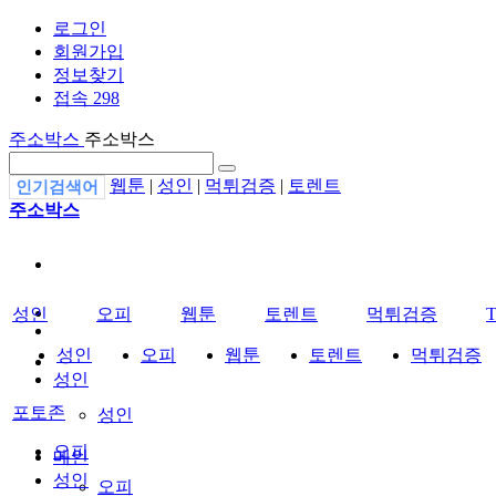
로그인
회원가입
정보찾기
접속 298
주소박스
주소박스
웹툰
|
성인
|
먹튀검증
|
토렌트
인기검색어
주소박스
성인
오피
웹툰
토렌트
먹튀검증
성인
오피
웹툰
토렌트
먹튀검증
성인
포토존
성인
오피
메인
성인
오피