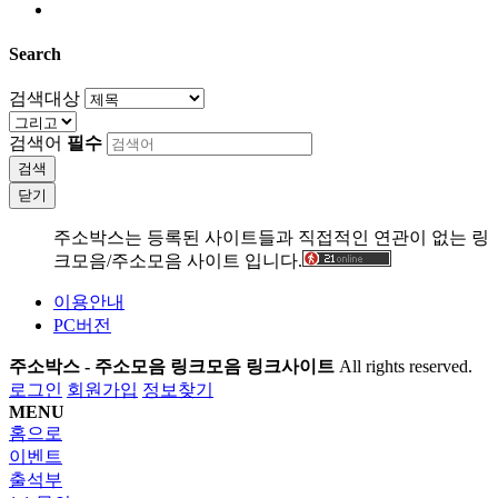
Search
검색대상
검색어
필수
검색
닫기
주소박스는 등록된 사이트들과 직접적인 연관이 없는 링
크모음/주소모음 사이트 입니다.
이용안내
PC버전
주소박스 - 주소모음 링크모음 링크사이트
All rights reserved.
로그인
회원가입
정보찾기
MENU
홈으로
이벤트
출석부