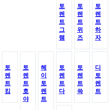
토
토
토
렌
렌
렌
트
트
트
그
위
하
램
즈
자
토
토
헤
토
토
디
렌
렌
이
렌
렌
토
트
트
토
트
트
렌
킹
호
렌
다
쓱
트
야
트