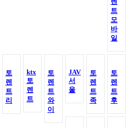
렌
트
모
바
일
ktx
JAV
토
토
토
토
토
서
렌
렌
렌
렌
렌
울
트
트
트
트
트
리
와
족
후
이