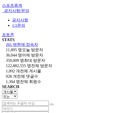
스포츠중계
공지사항/문의
공지사항
1:1문의
포토존
STATS
261 명
현재 접속자
11,895 명
오늘 방문자
36,044 명
어제 방문자
350,009 명
최대 방문자
122,882,555 명
전체 방문자
1,092 개
전체 게시물
928 개
전체 댓글수
1,304 명
전체 회원수
SEARCH