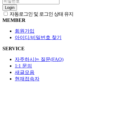
Login
자동로그인 및 로그인 상태 유지
MEMBER
회원가입
아이디/비밀번호 찾기
SERVICE
자주하시는 질문(FAQ)
1:1 문의
새글모음
현재접속자