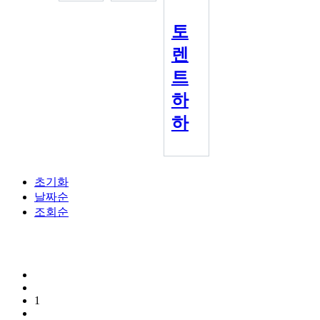
토
렌
트
하
하
초기화
날짜순
조회순
1