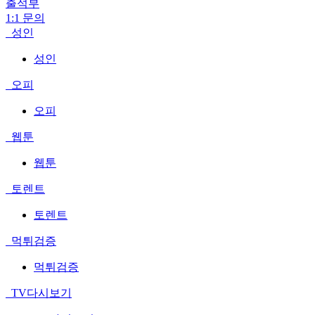
출석부
1:1 문의
성인
성인
오피
오피
웹툰
웹툰
토렌트
토렌트
먹튀검증
먹튀검증
TV다시보기