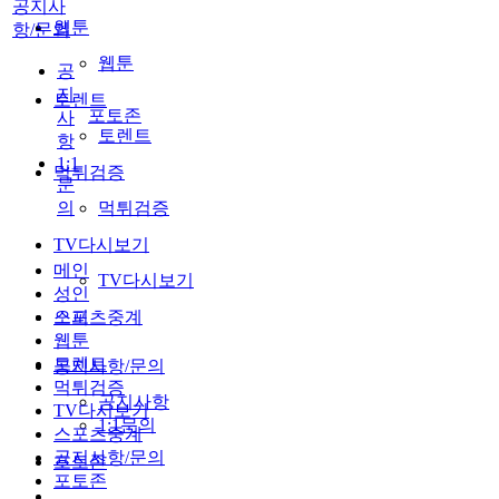
공지사
웹툰
항/문의
웹툰
공
지
토렌트
포토존
사
토렌트
항
1:1
먹튀검증
문
의
먹튀검증
TV다시보기
메인
TV다시보기
성인
스포츠중계
오피
웹툰
토렌트
공지사항/문의
먹튀검증
공지사항
TV다시보기
1:1문의
스포츠중계
공지사항/문의
포토존
포토존