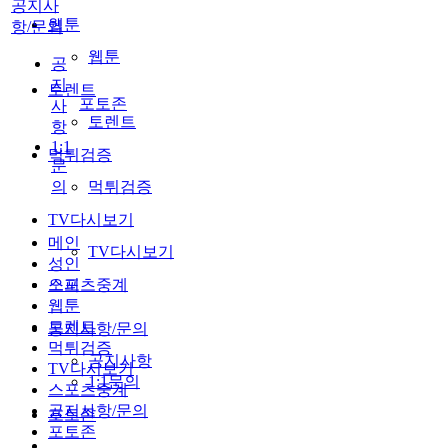
공지사
웹툰
항/문의
웹툰
공
지
토렌트
포토존
사
토렌트
항
1:1
먹튀검증
문
의
먹튀검증
TV다시보기
메인
TV다시보기
성인
스포츠중계
오피
웹툰
토렌트
공지사항/문의
먹튀검증
공지사항
TV다시보기
1:1문의
스포츠중계
공지사항/문의
포토존
포토존