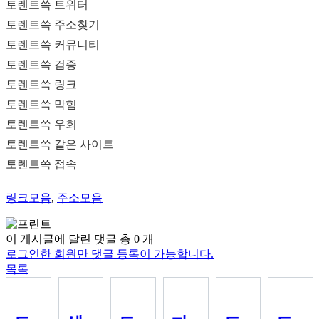
토렌트쓱 트위터
토렌트쓱 주소찾기
토렌트쓱 커뮤니티
토렌트쓱 검증
토렌트쓱 링크
토렌트쓱 막힘
토렌트쓱 우회
토렌트쓱 같은 사이트
토렌트쓱 접속
링크모음
,
주소모음
이 게시글에 달린 댓글 총
0
개
로그인한 회원만 댓글 등록이 가능합니다.
목록