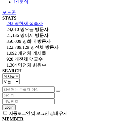
1:1문의
포토존
STATS
293 명
현재 접속자
24,010 명
오늘 방문자
21,136 명
어제 방문자
350,009 명
최대 방문자
122,789,129 명
전체 방문자
1,092 개
전체 게시물
928 개
전체 댓글수
1,304 명
전체 회원수
SEARCH
Login
자동로그인 및 로그인 상태 유지
MEMBER