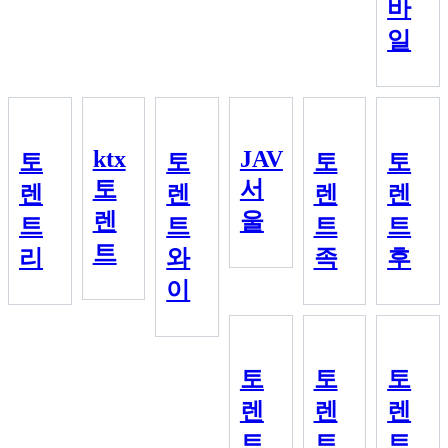
바
일
ktx
JAV
토
토
토
토
토
서
렌
렌
렌
렌
렌
울
트
트
트
트
트
리
와
족
후
이
토
토
토
렌
렌
렌
트
트
트