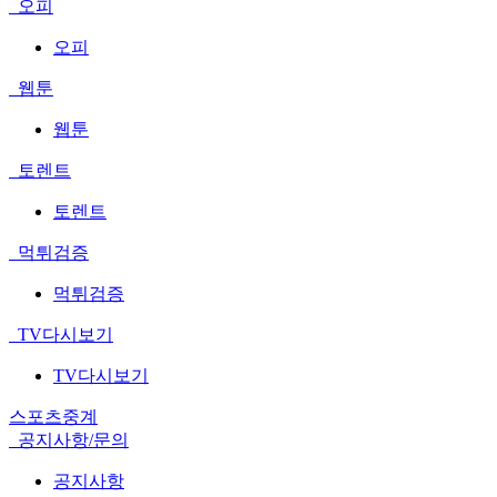
오피
오피
웹툰
웹툰
토렌트
토렌트
먹튀검증
먹튀검증
TV다시보기
TV다시보기
스포츠중계
공지사항/문의
공지사항