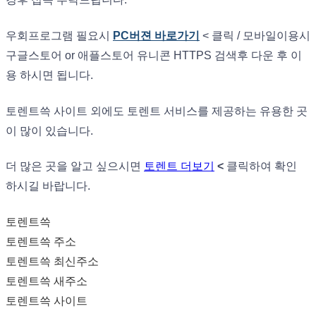
우회프로그램 필요시
PC버젼 바로가기
< 클릭 / 모바일이용시
구글스토어 or 애플스토어 유니콘 HTTPS 검색후 다운 후 이
용 하시면 됩니다.
토렌트쓱 사이트 외에도 토렌트 서비스를 제공하는 유용한 곳
이 많이 있습니다.
더 많은 곳을 알고 싶으시면
토렌트 더보기
<
클릭하여 확인
하시길 바랍니다.
토렌트쓱
토렌트쓱 주소
토렌트쓱 최신주소
토렌트쓱 새주소
토렌트쓱 사이트