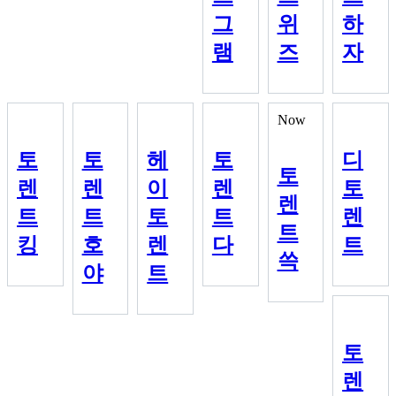
그
위
하
램
즈
자
Now
토
토
헤
토
디
토
렌
렌
이
렌
토
렌
트
트
토
트
렌
트
킹
호
렌
다
트
쓱
야
트
토
렌