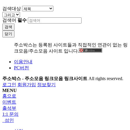
검색대상
검색어
필수
검색
닫기
주소박스는 등록된 사이트들과 직접적인 연관이 없는 링
크모음/주소모음 사이트 입니다.
이용안내
PC버전
주소박스 - 주소모음 링크모음 링크사이트
All rights reserved.
로그인
회원가입
정보찾기
MENU
홈으로
이벤트
출석부
1:1 문의
성인