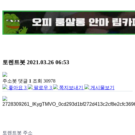
토렌트봇
2021.03.26 06:53
주소봇
댓글
1
조회 30978
좋아요
3
팔로우
3
쪽지보내기
게시물보기
토
렌트봇 주소