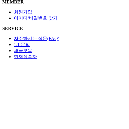
MEMBER
회원가입
아이디/비밀번호 찾기
SERVICE
자주하시는 질문(FAQ)
1:1 문의
새글모음
현재접속자