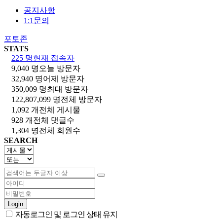
공지사항
1:1문의
포토존
STATS
225 명
현재 접속자
9,040 명
오늘 방문자
32,940 명
어제 방문자
350,009 명
최대 방문자
122,807,099 명
전체 방문자
1,092 개
전체 게시물
928 개
전체 댓글수
1,304 명
전체 회원수
SEARCH
Login
자동로그인 및 로그인 상태 유지