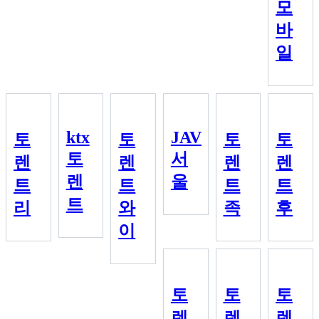
모
바
일
ktx
JAV
토
토
토
토
토
서
렌
렌
렌
렌
렌
울
트
트
트
트
트
리
와
족
후
이
토
토
토
렌
렌
렌