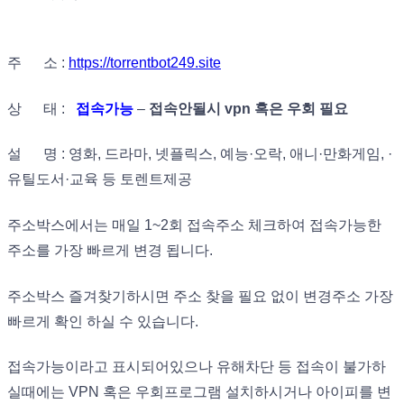
주 소 :
https://torrentbot249.site
상 태 :
접속가능
–
접속안될시 vpn 혹은 우회 필요
설 명 : 영화, 드라마, 넷플릭스, 예능·오락, 애니·만화게임, ·
유틸도서·교육 등 토렌트제공
주소박스에서는 매일 1~2회 접속주소 체크하여 접속가능한
주소를 가장 빠르게 변경 됩니다.
주소박스 즐겨찾기하시면 주소 찾을 필요 없이 변경주소 가장
빠르게 확인 하실 수 있습니다.
접속가능이라고 표시되어있으나 유해차단 등 접속이 불가하
실때에는 VPN 혹은 우회프로그램 설치하시거나 아이피를 변