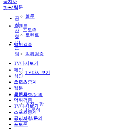
공지사
웹툰
항/문의
웹툰
공
지
토렌트
포토존
사
토렌트
항
1:1
먹튀검증
문
의
먹튀검증
TV다시보기
메인
TV다시보기
성인
스포츠중계
오피
웹툰
토렌트
공지사항/문의
먹튀검증
공지사항
TV다시보기
1:1문의
스포츠중계
공지사항/문의
포토존
포토존