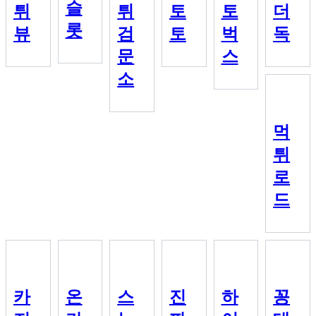
슬
튀
튀
토
토
더
롯
뷰
검
토
벅
독
문
스
소
먹
튀
로
드
카
온
스
진
하
꽁