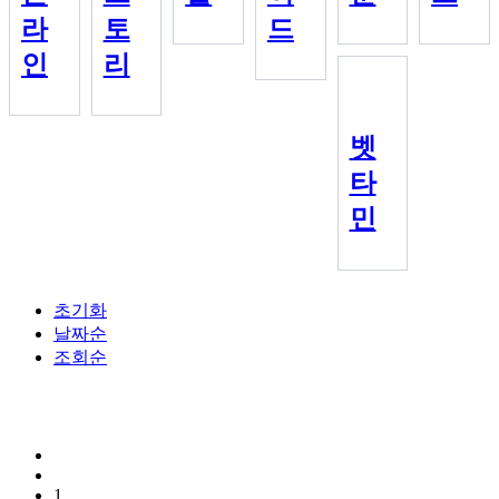
라
토
드
인
리
벳
타
민
초기화
날짜순
조회순
1