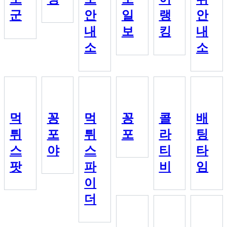
군
안
일
랭
안
내
보
킹
내
소
소
먹
꽁
먹
꽁
콜
배
튀
포
튀
포
라
팅
스
야
스
티
타
팟
파
비
임
이
더