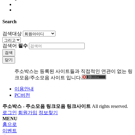
Search
검색대상
검색어
필수
검색
닫기
주소박스는 등록된 사이트들과 직접적인 연관이 없는 링
크모음/주소모음 사이트 입니다.
이용안내
PC버전
주소박스 - 주소모음 링크모음 링크사이트
All rights reserved.
로그인
회원가입
정보찾기
MENU
홈으로
이벤트