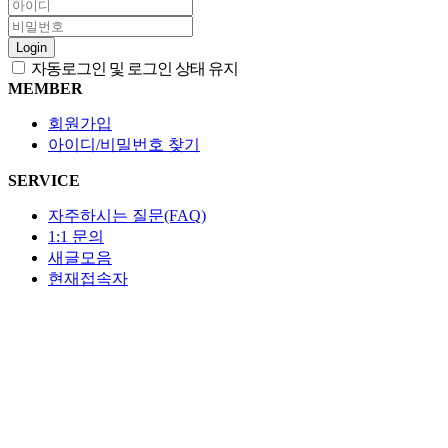
Login
자동로그인 및 로그인 상태 유지
MEMBER
회원가입
아이디/비밀번호 찾기
SERVICE
자주하시는 질문(FAQ)
1:1 문의
새글모음
현재접속자