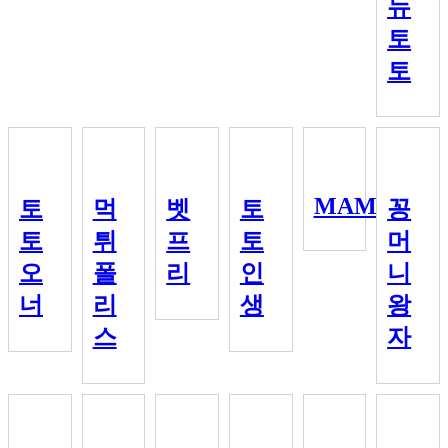
뉴
토
토
MAMA
토
먹
벳
토
꽁
토
튀
프
토
머
오
폴
리
인
니
너
리
생
왕
스
자