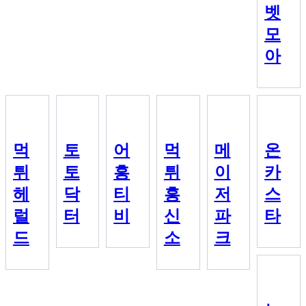
벳
모
아
먹
토
어
먹
메
온
튀
토
흥
튀
이
카
헤
닥
티
흥
저
스
럴
터
비
신
파
타
드
소
크