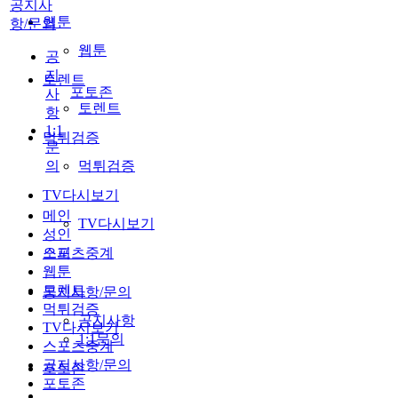
공지사
웹툰
항/문의
웹툰
공
지
토렌트
포토존
사
토렌트
항
1:1
먹튀검증
문
의
먹튀검증
TV다시보기
메인
TV다시보기
성인
스포츠중계
오피
웹툰
토렌트
공지사항/문의
먹튀검증
공지사항
TV다시보기
1:1문의
스포츠중계
공지사항/문의
포토존
포토존