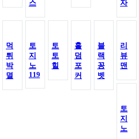
스
자
먹
토
토
홀
블
리
튀
지
토
덤
랙
뷰
박
노
힐
포
꽁
맨
119
멸
커
벳
토
지
노