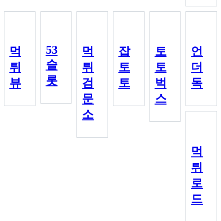
53
먹
먹
잡
토
언
슬
튀
튀
토
토
더
롯
뷰
검
토
벅
독
문
스
소
먹
튀
로
드