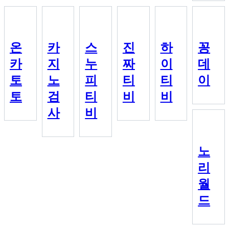
온
카
스
진
하
꽁
카
지
누
짜
이
데
토
노
피
티
티
이
토
검
티
비
비
사
비
노
리
월
드