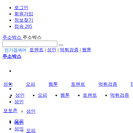
로그인
회원가입
정보찾기
접속 295
주소박스
주소박스
토렌트
|
성인
|
먹튀검증
|
웹툰
인기검색어
주소박스
성인
오피
웹툰
토렌트
먹튀검증
성인
오피
웹툰
토렌트
먹튀검증
성인
포토존
성인
오피
메인
성인
오피