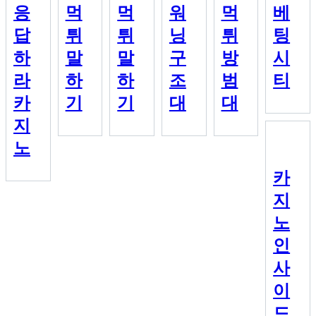
응
먹
먹
워
먹
베
답
튀
튀
닝
튀
팅
하
말
말
구
방
시
라
하
하
조
범
티
카
기
기
대
대
지
노
카
지
노
인
사
이
드