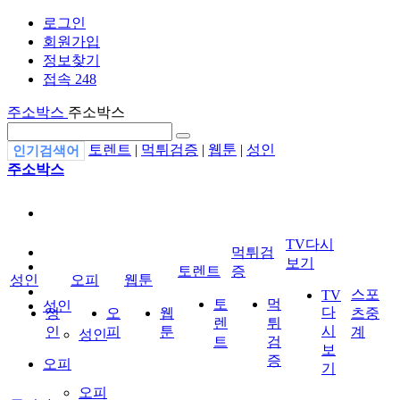
로그인
회원가입
정보찾기
접속 248
주소박스
주소박스
토렌트
|
먹튀검증
|
웹툰
|
성인
인기검색어
주소박스
TV다시
먹튀검
보기
토렌트
증
성인
오피
웹툰
스포
TV
토
먹
성인
다
성
오
웹
츠중
렌
튀
시
인
피
툰
계
성인
트
검
보
증
오피
기
오피