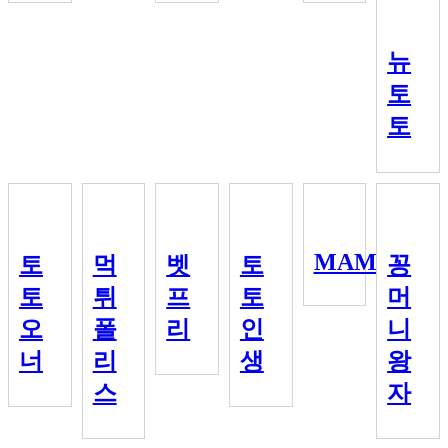
뉴
토
토
MAMA
토
먹
벳
토
꽁
토
튀
프
토
머
오
폴
리
인
니
너
리
생
왕
스
자