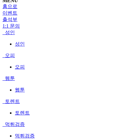
MENU
홈으로
이벤트
출석부
1:1 문의
성인
성인
오피
오피
웹툰
웹툰
토렌트
토렌트
먹튀검증
먹튀검증