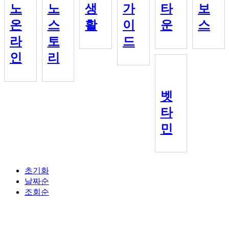
노
노
생
가
타
보
온
스
활
이
운
스
라
토
드
인
리
벳
타
민
초기화
날짜순
조회순