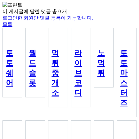
이 게시글에 달린 댓글 총
0
개
로그인한 회원만 댓글 등록이 가능합니다.
목록
토
월
먹
라
노
토
토
드
튀
이
먹
토
쉐
슬
중
브
튀
마
어
롯
개
코
스
소
디
터
즈