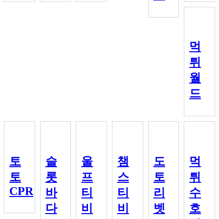
먹
튀
월
드
토
슬
울
챔
도
먹
토
롯
프
스
토
튀
CPR
바
티
티
리
수
다
비
비
벳
호