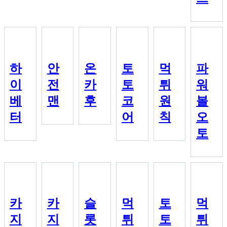
하
안
온
토
먹
파
이
전
카
토
튀
워
베
맨
후
코
원
볼
터
어
칙
오
토
카
카
슬
먹
토
먹
지
지
롯
튀
토
튀