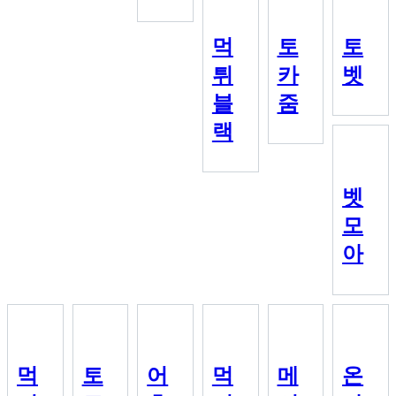
먹
토
토
튀
카
벳
블
줌
랙
벳
모
아
먹
토
어
먹
메
온