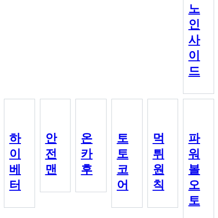
노
인
사
이
드
하
안
온
토
먹
파
이
전
카
토
튀
워
베
맨
후
코
원
볼
터
어
칙
오
토