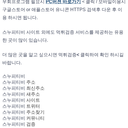
우회프로그램 필요시
PC버젼 바로가기
< 클릭 / 모바일이용시
구글스토어 or 애플스토어 유니콘 HTTPS 검색후 다운 후 이
용 하시면 됩니다.
스누피티비 사이트 외에도 먹튀검증 서비스를 제공하는 유용
한 곳이 많이 있습니다.
더 많은 곳을 알고 싶으시면 먹튀검증
<
클릭하여 확인 하시길
바랍니다.
스누피티비
스누피티비
주소
스누피티비
최신주소
스누피티비
새주소
스누피티비
사이트
스누피티비
트위터
스누피티비
주소찾기
스누피티비
커뮤니티
스누피티비
검증