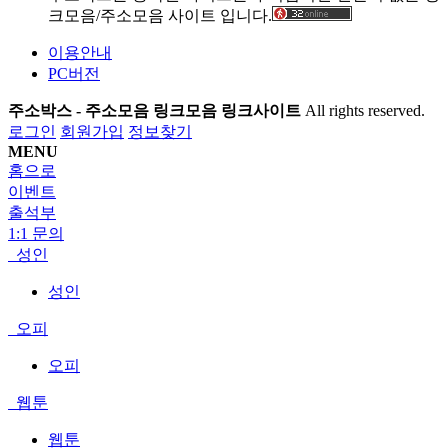
크모음/주소모음 사이트 입니다.
이용안내
PC버전
주소박스 - 주소모음 링크모음 링크사이트
All rights reserved.
로그인
회원가입
정보찾기
MENU
홈으로
이벤트
출석부
1:1 문의
성인
성인
오피
오피
웹툰
웹툰