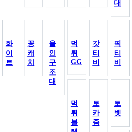
대
화
꽁
올
먹
갓
픽
이
캐
인
튀
티
티
GG
트
치
구
비
비
조
대
먹
토
토
튀
카
벳
블
줌
랙