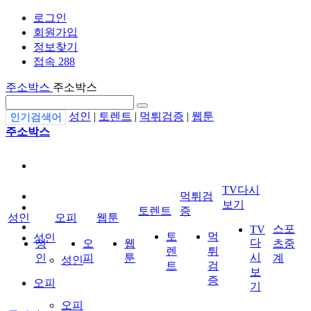
로그인
회원가입
정보찾기
접속 288
주소박스
주소박스
성인
|
토렌트
|
먹튀검증
|
웹툰
인기검색어
주소박스
TV다시
먹튀검
보기
토렌트
증
성인
오피
웹툰
스포
TV
토
먹
성인
다
성
오
웹
츠중
렌
튀
시
인
피
툰
계
성인
트
검
보
증
오피
기
오피