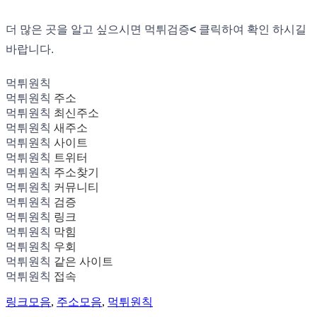
더 많은 곳을 알고 싶으시면 먹튀검증
<
클릭하여 확인 하시길
바랍니다.
먹튀원칙
먹튀원칙
주소
먹튀원칙
최신주소
먹튀원칙
새주소
먹튀원칙
사이트
먹튀원칙
트위터
먹튀원칙
주소찾기
먹튀원칙
커뮤니티
먹튀원칙
검증
먹튀원칙
링크
먹튀원칙
막힘
먹튀원칙
우회
먹튀원칙
같은 사이트
먹튀원칙
접속
링크모음
,
주소모음
,
먹튀원칙