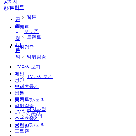
공지사
웹툰
항/문의
웹툰
공
지
토렌트
포토존
사
토렌트
항
1:1
먹튀검증
문
의
먹튀검증
TV다시보기
메인
TV다시보기
성인
스포츠중계
오피
웹툰
토렌트
공지사항/문의
먹튀검증
공지사항
TV다시보기
1:1문의
스포츠중계
공지사항/문의
포토존
포토존