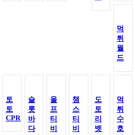
먹
튀
월
드
토
슬
울
챔
도
먹
토
롯
프
스
토
튀
CPR
바
티
티
리
수
다
비
비
벳
호