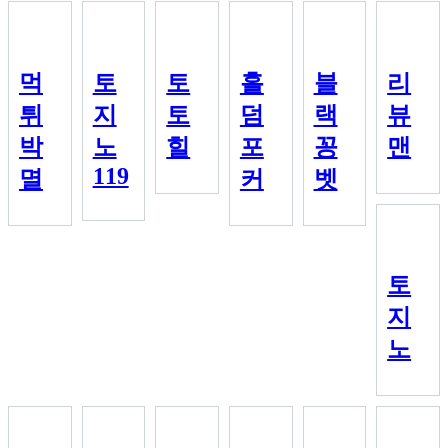
먹
토
토
홀
블
리
튀
지
토
덤
랙
뷰
박
노
힐
포
꽁
맨
119
멸
커
벳
토
지
노