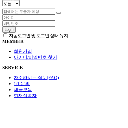
Login
자동로그인 및 로그인 상태 유지
MEMBER
회원가입
아이디/비밀번호 찾기
SERVICE
자주하시는 질문(FAQ)
1:1 문의
새글모음
현재접속자