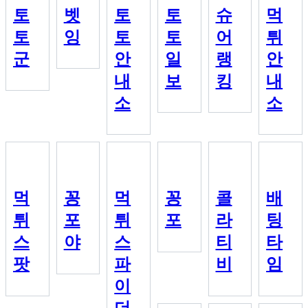
토
벳
토
토
슈
먹
토
잉
토
토
어
튀
군
안
일
랭
안
내
보
킹
내
소
소
먹
꽁
먹
꽁
콜
배
튀
포
튀
포
라
팅
스
야
스
티
타
팟
파
비
임
이
더