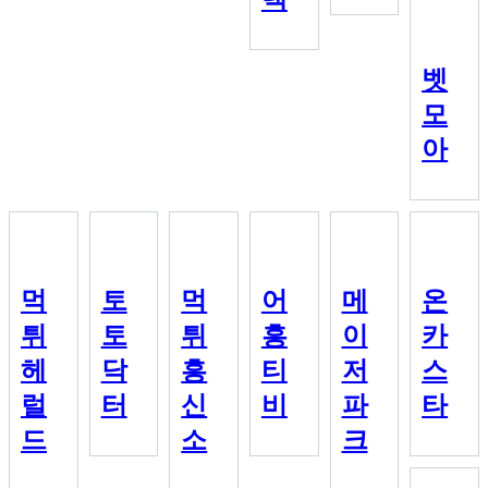
벳
모
아
먹
토
먹
어
메
온
튀
토
튀
흥
이
카
헤
닥
흥
티
저
스
럴
터
신
비
파
타
드
소
크