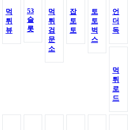
53
먹
먹
잡
토
언
슬
튀
튀
토
토
더
롯
뷰
검
토
벅
독
문
스
소
먹
튀
로
드