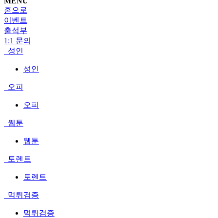
MENU
홈으로
이벤트
출석부
1:1 문의
성인
성인
오피
오피
웹툰
웹툰
토렌트
토렌트
먹튀검증
먹튀검증