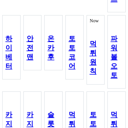
Now
하
안
온
토
파
먹
이
전
카
토
워
튀
베
맨
후
코
볼
원
터
어
오
칙
토
카
카
슬
먹
토
먹
지
지
롯
튀
토
튀