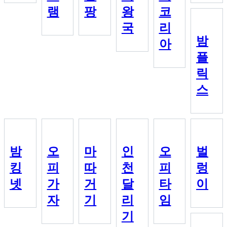
램
팡
왕
코
국
리
밤
아
플
릭
스
밤
오
마
인
오
벌
킹
피
따
천
피
렁
넷
가
거
달
타
이
자
기
리
임
기