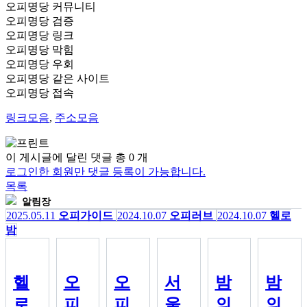
오피명당
커뮤니티
오피명당
검증
오피명당
링크
오피명당
막힘
오피명당
우회
오피명당
같은 사이트
오피명당 접속
링크모음
,
주소모음
이 게시글에 달린 댓글 총
0
개
로그인한 회원만 댓글 등록이 가능합니다.
목록
알림장
2025.05.11
오피가이드
2024.10.07
오피러브
2024.10.07
헬로
밤
헬
오
오
서
밤
밤
로
피
피
울
의
의