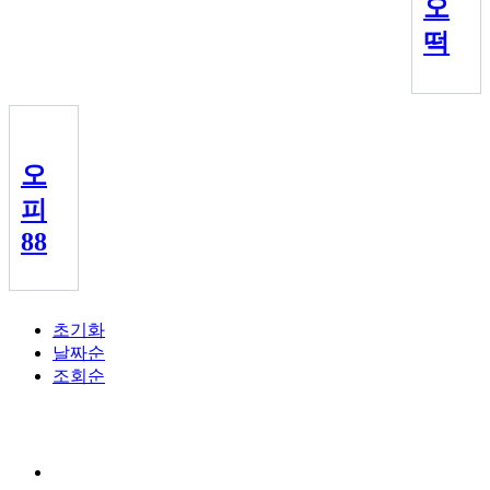
오
떡
오
피
88
초기화
날짜순
조회순