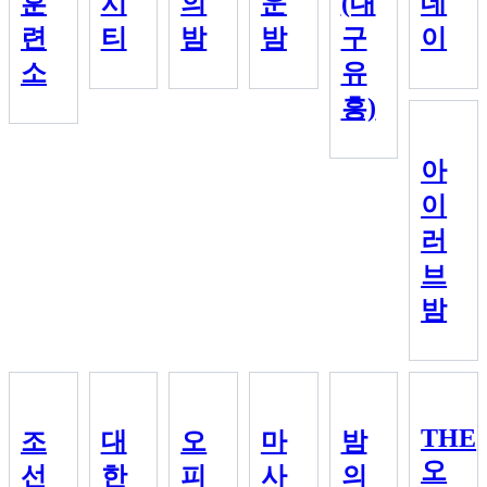
훈
시
의
운
(대
데
련
티
밤
밤
구
이
소
유
흥)
아
이
러
브
밤
THE
조
대
오
마
밤
오
선
한
피
사
의