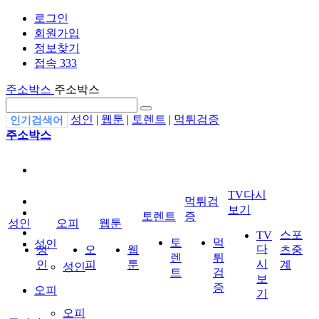
로그인
회원가입
정보찾기
접속 333
주소박스
주소박스
성인
|
웹툰
|
토렌트
|
먹튀검증
인기검색어
주소박스
TV다시
먹튀검
보기
토렌트
증
성인
오피
웹툰
스포
TV
토
먹
성인
다
성
오
웹
츠중
렌
튀
시
인
피
툰
계
성인
트
검
보
증
오피
기
오피