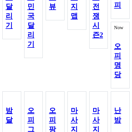
피
달
민
뷰
지
전
리
국
맵
쟁
기
달
시
Now
리
즌2
기
오
피
명
당
밤
오
오
마
마
난
달
피
피
사
사
밤
그
팡
지
지