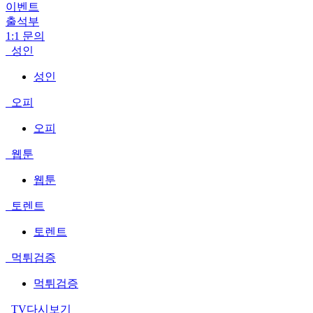
이벤트
출석부
1:1 문의
성인
성인
오피
오피
웹툰
웹툰
토렌트
토렌트
먹튀검증
먹튀검증
TV다시보기