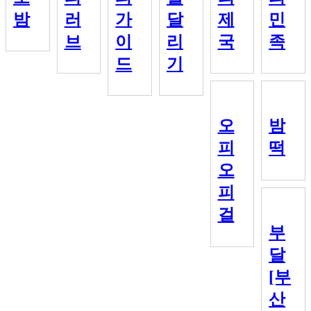
밤
러
가
달
제
민
브
이
리
국
족
드
기
오
밤
피
떡
오
피
걸
부
달
[부
산