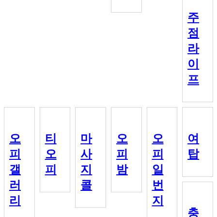
주
점
라
이
프
오
티
마
오
오
여
피
오
사
피
피
탑
갤
피
지
밤
일
러
콜
번
리
지
충