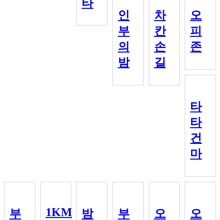
타
인
차
오
부
칸
피
의
손
존
밤
길
타
타
건
마
1KM
부
밤
부
오
오