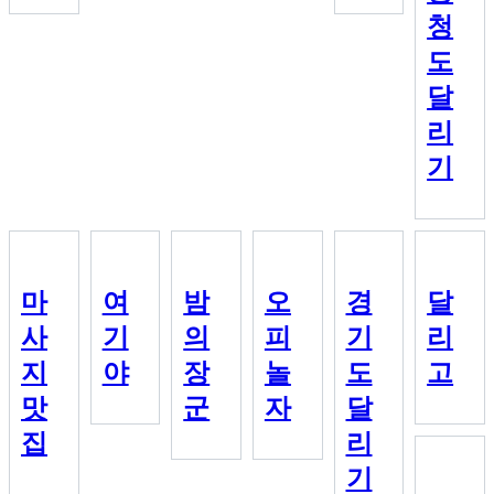
청
도
달
리
기
마
여
밤
오
경
달
사
기
의
피
기
리
지
야
장
놀
도
고
맛
군
자
달
집
리
기