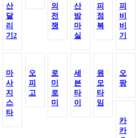
산
의
산
피
피
달
전
밤
정
비
리
쟁
마
복
비
기2
실
기
마
오
로
세
원
오
사
피
미
븐
모
팡
지
고
로
타
타
스
미
이
임
타
카
카