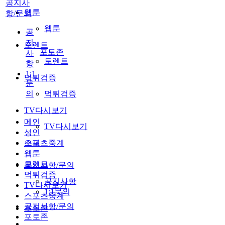
공지사
웹툰
항/문의
웹툰
공
지
토렌트
포토존
사
토렌트
항
1:1
먹튀검증
문
의
먹튀검증
TV다시보기
메인
TV다시보기
성인
스포츠중계
오피
웹툰
토렌트
공지사항/문의
먹튀검증
공지사항
TV다시보기
1:1문의
스포츠중계
공지사항/문의
포토존
포토존