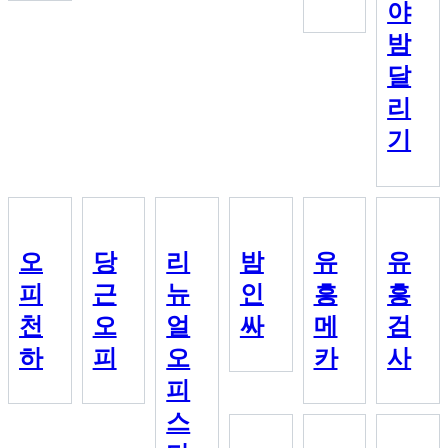
야
밤
달
리
기
오
당
리
밤
유
유
피
근
뉴
인
흥
흥
천
오
얼
싸
메
검
하
피
오
카
사
피
스