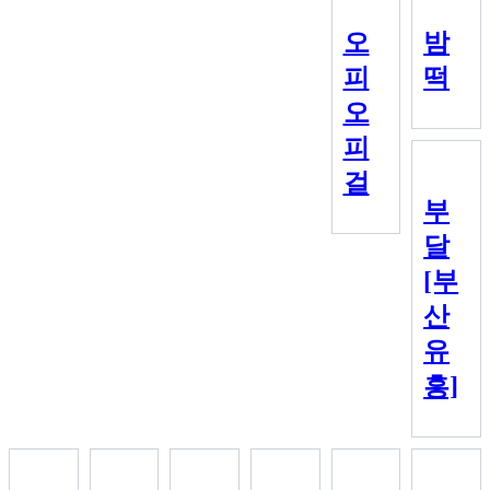
오
밤
피
떡
오
피
걸
부
달
[부
산
유
흥]