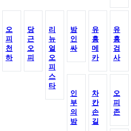
오
당
리
밤
유
유
피
근
뉴
인
흥
흥
천
오
얼
싸
메
검
하
피
오
카
사
피
스
타
인
차
오
부
칸
피
의
손
존
밤
길