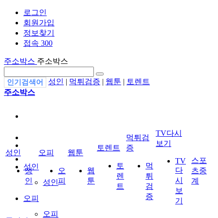
로그인
회원가입
정보찾기
접속 300
주소박스
주소박스
성인
|
먹튀검증
|
웹툰
|
토렌트
인기검색어
주소박스
TV다시
먹튀검
보기
토렌트
증
성인
오피
웹툰
스포
TV
토
먹
성인
다
성
오
웹
츠중
렌
튀
시
인
피
툰
계
성인
트
검
보
증
오피
기
오피