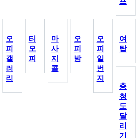
프
오
티
마
오
오
여
피
오
사
피
피
탑
갤
피
지
밤
일
러
콜
번
리
지
충
청
도
달
리
기