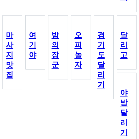
마
여
밤
오
경
달
사
기
의
피
기
리
지
야
장
놀
도
고
맛
군
자
달
집
리
기
야
밤
달
리
기