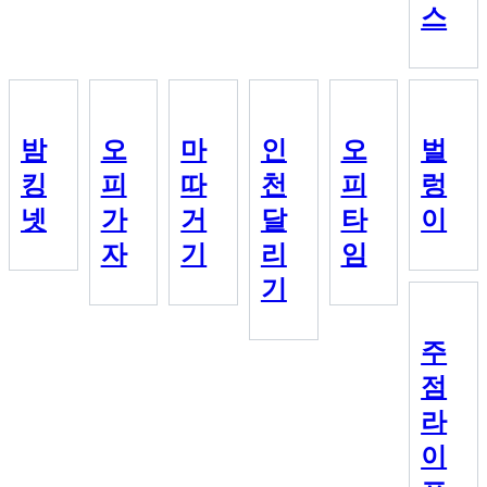
스
밤
오
마
인
오
벌
킹
피
따
천
피
렁
넷
가
거
달
타
이
자
기
리
임
기
주
점
라
이