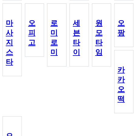
마
오
로
세
원
오
사
피
미
븐
모
팡
지
고
로
타
타
스
미
이
임
타
카
카
오
떡
오