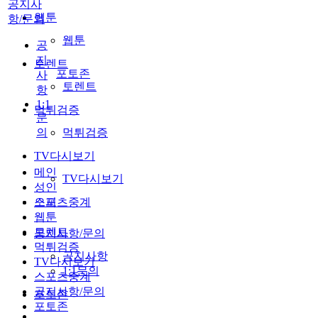
공지사
웹툰
항/문의
웹툰
공
지
토렌트
포토존
사
토렌트
항
1:1
먹튀검증
문
의
먹튀검증
TV다시보기
메인
TV다시보기
성인
스포츠중계
오피
웹툰
토렌트
공지사항/문의
먹튀검증
공지사항
TV다시보기
1:1문의
스포츠중계
공지사항/문의
포토존
포토존