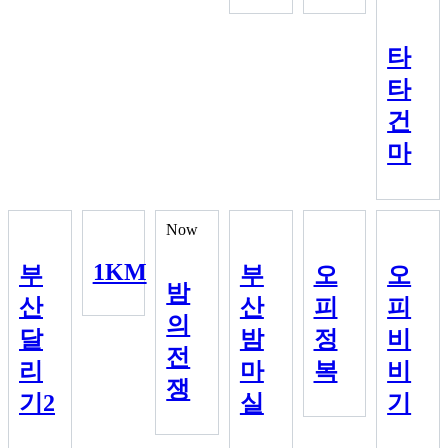
타
타
건
마
Now
1KM
부
부
오
오
밤
산
산
피
피
의
달
밤
정
비
전
리
마
복
비
쟁
기2
실
기