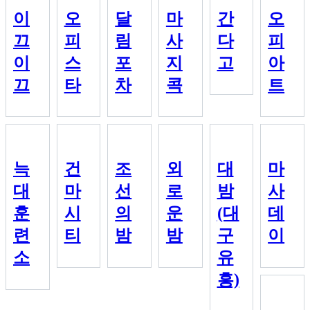
이
오
달
마
간
오
끄
피
림
사
다
피
이
스
포
지
고
아
끄
타
차
콕
트
늑
건
조
외
대
마
대
마
선
로
밤
사
훈
시
의
운
(대
데
련
티
밤
밤
구
이
소
유
흥)