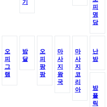
기
피
명
당
오
밤
오
마
마
난
피
달
피
사
사
밤
그
팡
지
지
램
팡
왕
코
국
리
밤
아
플
릭