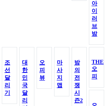
아
이
러
브
밤
THE
조
대
오
마
밤
오
선
한
피
사
의
피
달
민
뷰
지
전
리
국
맵
쟁
기
달
시
리
즌2
오