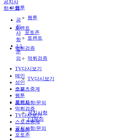
공지사
웹툰
항/문의
웹툰
공
지
토렌트
포토존
사
토렌트
항
1:1
먹튀검증
문
의
먹튀검증
TV다시보기
메인
TV다시보기
성인
스포츠중계
오피
웹툰
토렌트
공지사항/문의
먹튀검증
공지사항
TV다시보기
1:1문의
스포츠중계
공지사항/문의
포토존
포토존