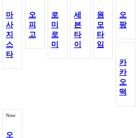
마
오
로
세
원
오
사
피
미
븐
모
팡
지
고
로
타
타
스
미
이
임
타
카
카
오
떡
Now
오