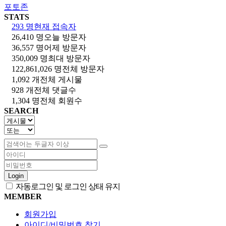
포토존
STATS
293 명
현재 접속자
26,410 명
오늘 방문자
36,557 명
어제 방문자
350,009 명
최대 방문자
122,861,026 명
전체 방문자
1,092 개
전체 게시물
928 개
전체 댓글수
1,304 명
전체 회원수
SEARCH
Login
자동로그인 및 로그인 상태 유지
MEMBER
회원가입
아이디/비밀번호 찾기