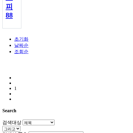
피
88
초기화
날짜순
조회순
1
Search
검색대상