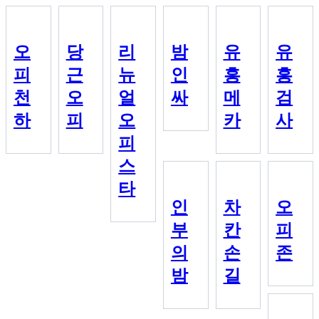
오
당
리
밤
유
유
피
근
뉴
인
흥
흥
천
오
얼
싸
메
검
하
피
오
카
사
피
스
타
인
차
오
부
칸
피
의
손
존
밤
길