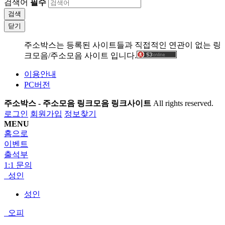
검색어
필수
검색
닫기
주소박스는 등록된 사이트들과 직접적인 연관이 없는 링
크모음/주소모음 사이트 입니다.
이용안내
PC버전
주소박스 - 주소모음 링크모음 링크사이트
All rights reserved.
로그인
회원가입
정보찾기
MENU
홈으로
이벤트
출석부
1:1 문의
성인
성인
오피