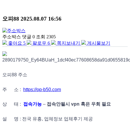
오피88
2025.08.07 16:56
주소박스
댓글 0
조회 2305
좋아요
5
팔로우
6
쪽지보내기
게시물보기
오피88 주소
주 소 :
https://op-b50.com
상 태 :
접속가능
–
접속안될시 vpn 혹은 우회 필요
설 명 : 전국 유흥, 업체정보 업체후기 제공