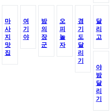
마
여
밤
오
경
달
사
기
의
피
기
리
지
야
장
놀
도
고
맛
군
자
달
집
리
기
야
밤
달
리
기