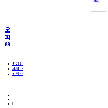
떡
오
피
88
초기화
날짜순
조회순
1