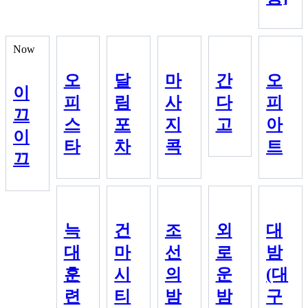
Now
오
달
마
간
오
이
피
림
사
다
피
끄
스
포
지
고
아
이
타
차
콕
트
끄
늑
건
조
외
대
대
마
선
로
밤
훈
시
의
운
(대
련
티
밤
밤
구