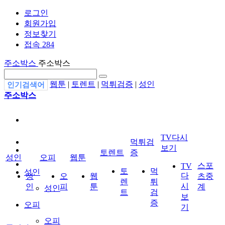
로그인
회원가입
정보찾기
접속 284
주소박스
주소박스
웹툰
|
토렌트
|
먹튀검증
|
성인
인기검색어
주소박스
TV다시
먹튀검
보기
토렌트
증
성인
오피
웹툰
스포
TV
토
먹
성인
다
성
오
웹
츠중
렌
튀
시
인
피
툰
계
성인
트
검
보
증
오피
기
오피