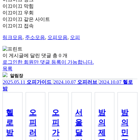
이끄이끄
막힘
이끄이끄
우회
이끄이끄
같은 사이트
이끄이끄
접속
링크모음
,
주소모음
,
오피모음
,
오피
이 게시글에 달린 댓글 총
0
개
로그인한 회원만 댓글 등록이 가능합니다.
목록
알림장
2025.05.11
오피가이드
2024.10.07
오피러브
2024.10.07
헬로
밤
헬
오
오
서
밤
밤
로
피
피
울
의
의
밤
러
가
달
제
민