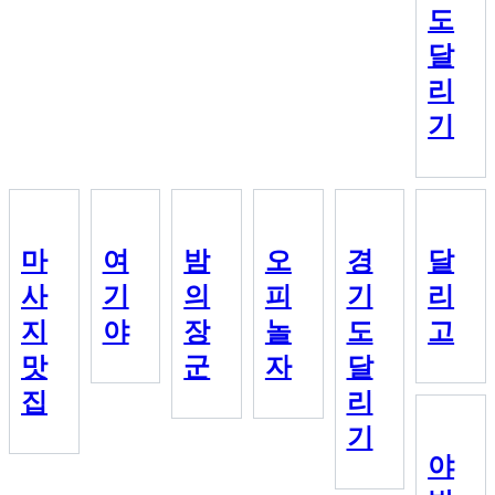
도
달
리
기
마
여
밤
오
경
달
사
기
의
피
기
리
지
야
장
놀
도
고
맛
군
자
달
집
리
기
야