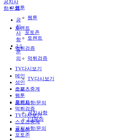
공지사
웹툰
항/문의
웹툰
공
지
토렌트
포토존
사
토렌트
항
1:1
먹튀검증
문
의
먹튀검증
TV다시보기
메인
TV다시보기
성인
스포츠중계
오피
웹툰
토렌트
공지사항/문의
먹튀검증
공지사항
TV다시보기
1:1문의
스포츠중계
공지사항/문의
포토존
포토존