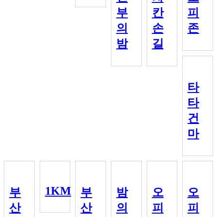
부
칸
피
의
손
존
밤
길
타
타
건
마
1KM
부
부
밤
오
오
산
산
의
피
피