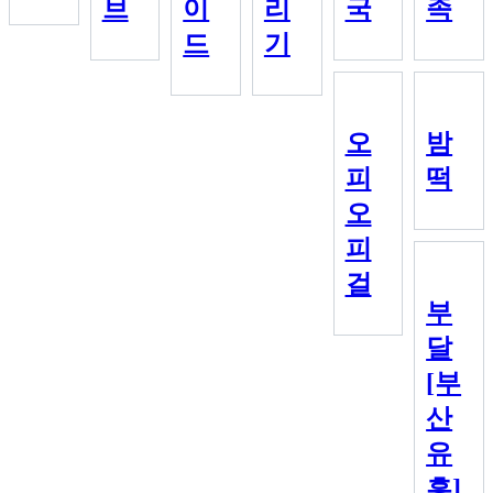
브
이
리
국
족
드
기
오
밤
피
떡
오
피
걸
부
달
[부
산
유
흥]