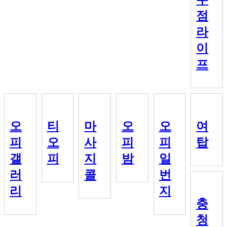
점
라
이
프
오
티
마
오
오
여
피
오
사
피
피
탑
갤
피
지
밤
일
러
콜
번
리
지
충
청