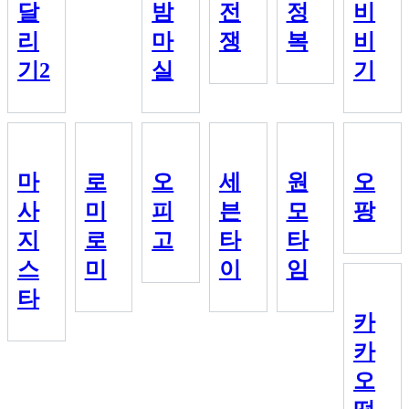
달
밤
전
정
비
리
마
쟁
복
비
기2
실
기
마
로
오
세
원
오
사
미
피
븐
모
팡
지
로
고
타
타
스
미
이
임
타
카
카
오