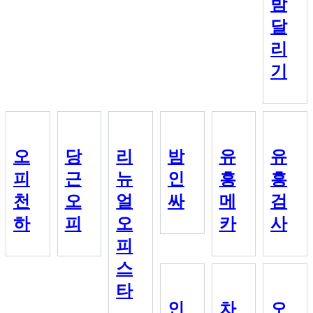
밤
달
리
기
오
당
리
밤
유
유
피
근
뉴
인
흥
흥
천
오
얼
싸
메
검
하
피
오
카
사
피
스
타
인
차
오