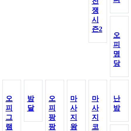
전
쟁
시
즌2
오
피
명
당
오
밤
오
마
마
난
피
달
피
사
사
밤
그
팡
지
지
램
팡
왕
코