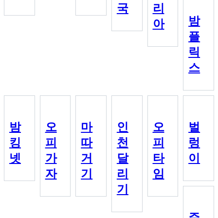
국
리
밤
아
플
릭
스
밤
오
마
인
오
벌
킹
피
따
천
피
렁
넷
가
거
달
타
이
자
기
리
임
기
주