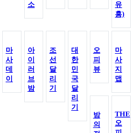
소
유
흥)
마
아
조
대
오
마
사
이
선
한
피
사
데
러
달
민
뷰
지
이
브
리
국
맵
밤
기
달
리
기
THE
밤
오
의
피