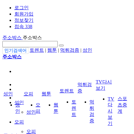
로그인
회원가입
정보찾기
접속 338
주소박스
주소박스
토렌트
|
웹툰
|
먹튀검증
|
성인
인기검색어
주소박스
TV다시
먹튀검
보기
토렌트
증
성인
오피
웹툰
스포
TV
토
먹
성인
다
성
오
웹
츠중
렌
튀
시
인
피
툰
계
성인
트
검
보
증
오피
기
오피