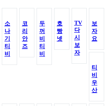
TV
소
코
두
호
보
다
나
리
꺼
빵
자
시
기
안
비
넷
요
보
티
즈
티
자
비
비
티
비
우
산