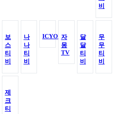
비
ICYOU
보
나
자
달
무
스
나
몽
달
무
TV
티
티
티
티
비
비
비
비
제
크
티