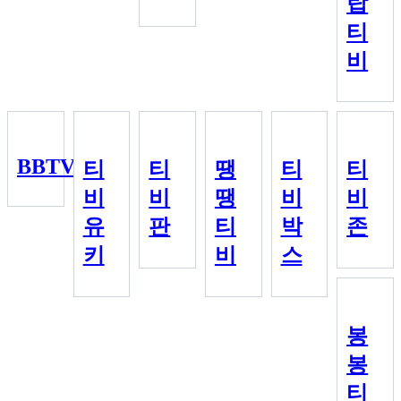
탑
티
비
BBTV
티
티
땡
티
티
비
비
땡
비
비
유
판
티
박
존
키
비
스
봉
봉
티