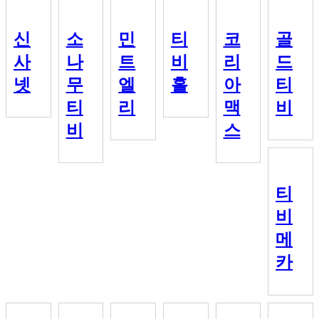
신
소
민
티
코
골
사
나
트
비
리
드
넷
무
엘
홀
아
티
티
리
맥
비
비
스
티
비
메
카