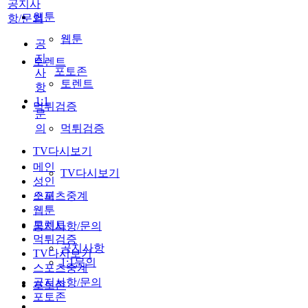
공지사
웹툰
항/문의
웹툰
공
지
토렌트
포토존
사
토렌트
항
1:1
먹튀검증
문
의
먹튀검증
TV다시보기
메인
TV다시보기
성인
스포츠중계
오피
웹툰
토렌트
공지사항/문의
먹튀검증
공지사항
TV다시보기
1:1문의
스포츠중계
공지사항/문의
포토존
포토존