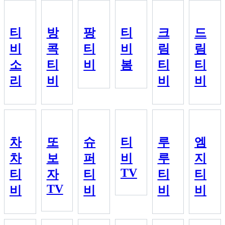
티
방
팡
티
크
드
비
콕
티
비
림
림
소
티
비
봄
티
티
리
비
비
비
차
또
슈
티
루
엠
차
보
퍼
비
루
지
TV
티
자
티
티
티
TV
비
비
비
비