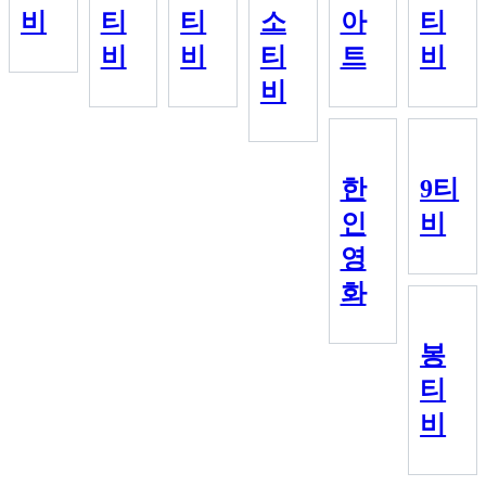
비
티
티
소
아
티
비
비
티
트
비
비
한
9티
인
비
영
화
봉
티
비