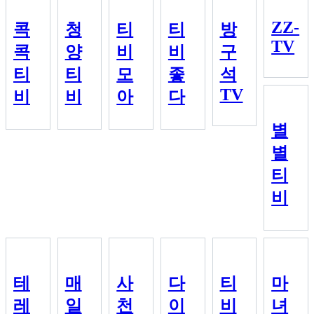
ZZ-
콕
청
티
티
방
TV
콕
양
비
비
구
티
티
모
좋
석
TV
비
비
아
다
별
별
티
비
테
매
사
다
티
마
레
일
천
이
비
녀