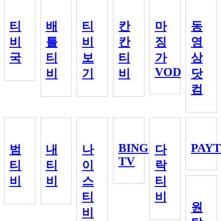
티
배
티
칸
마
동
비
틀
비
칸
징
영
국
티
보
티
가
상
VOD
비
기
비
닷
컴
BING
PAY
범
내
나
다
TV
티
티
이
락
비
비
스
티
티
비
원
비