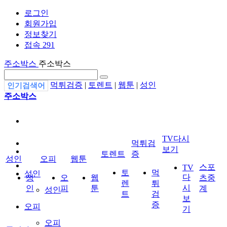
로그인
회원가입
정보찾기
접속 291
주소박스
주소박스
먹튀검증
|
토렌트
|
웹툰
|
성인
인기검색어
주소박스
TV다시
먹튀검
보기
토렌트
증
성인
오피
웹툰
스포
TV
토
먹
성인
다
성
오
웹
츠중
렌
튀
시
인
피
툰
계
성인
트
검
보
증
오피
기
오피