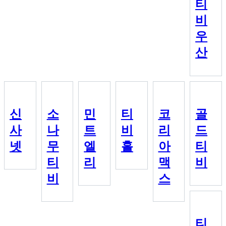
티
비
우
산
신
소
민
티
코
골
사
나
트
비
리
드
넷
무
엘
홀
아
티
티
리
맥
비
비
스
티