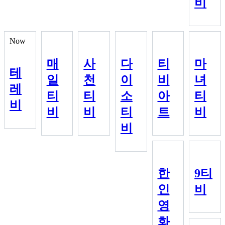
비
Now
매
사
다
티
마
테
일
천
이
비
녀
레
티
티
소
아
티
비
비
비
티
트
비
비
한
9티
인
비
영
화