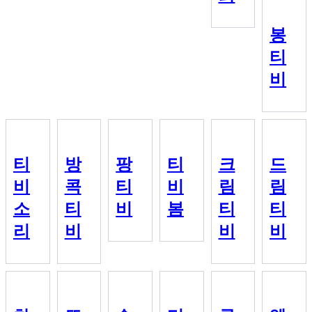
봉
티
비
티
방
팡
티
크
드
비
콕
티
비
림
림
소
티
비
봄
티
티
리
비
비
비