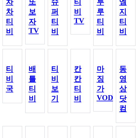
차
또
슈
티
루
엠
차
보
퍼
비
루
지
TV
티
자
티
티
티
TV
비
비
비
비
티
배
티
칸
마
동
비
틀
비
칸
징
영
국
티
보
티
가
상
VOD
비
기
비
닷
컴