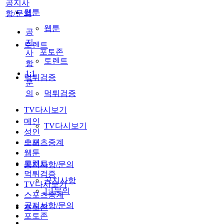
공지사
웹툰
항/문의
웹툰
공
지
토렌트
포토존
사
토렌트
항
1:1
먹튀검증
문
의
먹튀검증
TV다시보기
메인
TV다시보기
성인
스포츠중계
오피
웹툰
토렌트
공지사항/문의
먹튀검증
공지사항
TV다시보기
1:1문의
스포츠중계
공지사항/문의
포토존
포토존