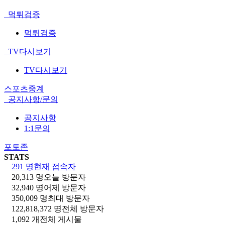
먹튀검증
먹튀검증
TV다시보기
TV다시보기
스포츠중계
공지사항/문의
공지사항
1:1문의
포토존
STATS
291 명
현재 접속자
20,313 명
오늘 방문자
32,940 명
어제 방문자
350,009 명
최대 방문자
122,818,372 명
전체 방문자
1,092 개
전체 게시물