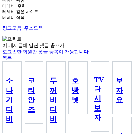
테레비 막힘
테레비 우회
테레비 같은 사이트
테레비 접속
링크모음
,
주소모음
이 게시글에 달린 댓글 총
0
개
로그인한 회원만 댓글 등록이 가능합니다.
목록
TV
소
코
두
호
보
다
나
리
꺼
빵
자
시
기
안
비
넷
요
보
티
즈
티
자
비
비