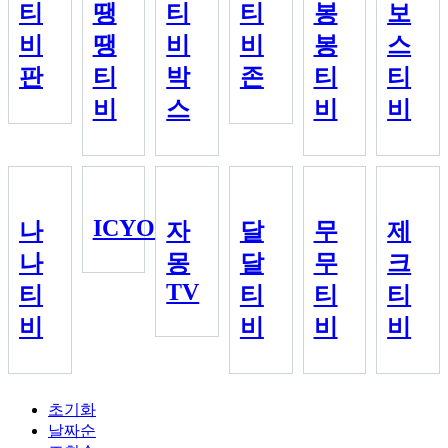
티
땡
티
티
봉
보
비
땡
비
비
봉
스
판
티
박
존
티
티
비
스
비
비
ICYOU
나
자
달
무
제
나
몽
달
무
크
TV
티
티
티
티
비
비
비
비
초기화
날짜순