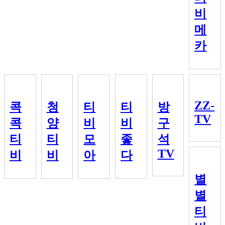
비
메
카
ZZ-
콕
청
티
티
방
TV
콕
양
비
비
구
티
티
모
좋
석
TV
비
비
아
다
별
별
티