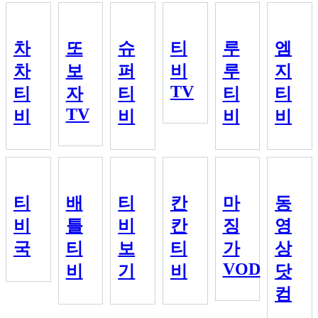
차
또
슈
티
루
엠
차
보
퍼
비
루
지
TV
티
자
티
티
티
TV
비
비
비
비
티
배
티
칸
마
동
비
틀
비
칸
징
영
국
티
보
티
가
상
VOD
비
기
비
닷
컴