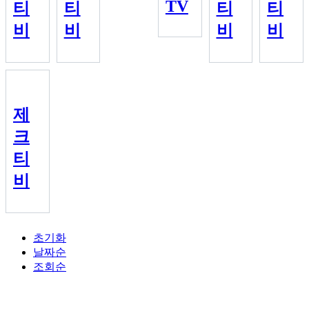
TV
티
티
티
티
비
비
비
비
제
크
티
비
초기화
날짜순
조회순