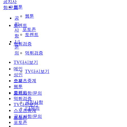
공지사
웹툰
항/문의
웹툰
공
지
토렌트
포토존
사
토렌트
항
1:1
먹튀검증
문
의
먹튀검증
TV다시보기
메인
TV다시보기
성인
스포츠중계
오피
웹툰
토렌트
공지사항/문의
먹튀검증
공지사항
TV다시보기
1:1문의
스포츠중계
공지사항/문의
포토존
포토존