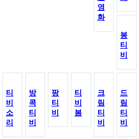
영
화
봉
티
비
티
방
팡
티
크
드
비
콕
티
비
림
림
소
티
비
봄
티
티
리
비
비
비