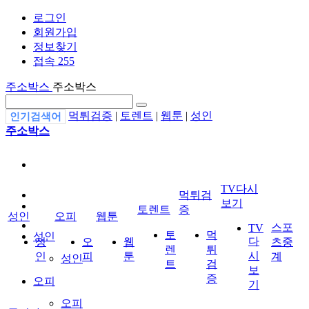
로그인
회원가입
정보찾기
접속 255
주소박스
주소박스
먹튀검증
|
토렌트
|
웹툰
|
성인
인기검색어
주소박스
TV다시
먹튀검
보기
토렌트
증
성인
오피
웹툰
스포
TV
토
먹
성인
다
성
오
웹
츠중
렌
튀
시
인
피
툰
계
성인
트
검
보
증
오피
기
오피