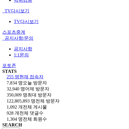
먹튀검증
TV다시보기
TV다시보기
스포츠중계
공지사항/문의
공지사항
1:1문의
포토존
STATS
255 명
현재 접속자
7,834 명
오늘 방문자
32,940 명
어제 방문자
350,009 명
최대 방문자
122,805,893 명
전체 방문자
1,092 개
전체 게시물
928 개
전체 댓글수
1,304 명
전체 회원수
SEARCH