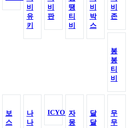
비
비
땡
비
비
유
판
티
박
존
키
비
스
봉
봉
티
비
ICYOU
보
나
자
달
무
스
나
몽
달
무