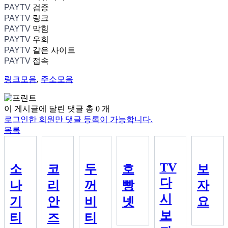
PAYTV
검증
PAYTV
링크
PAYTV
막힘
PAYTV
우회
PAYTV
같은 사이트
PAYTV
접속
링크모음
,
주소모음
이 게시글에 달린 댓글 총
0
개
로그인한 회원만 댓글 등록이 가능합니다.
목록
TV
소
코
두
호
보
다
나
리
꺼
빵
자
시
기
안
비
넷
요
보
티
즈
티