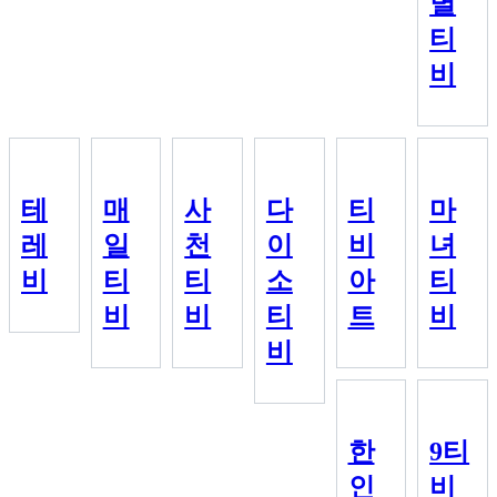
별
티
비
테
매
사
다
티
마
레
일
천
이
비
녀
비
티
티
소
아
티
비
비
티
트
비
비
한
9티
인
비