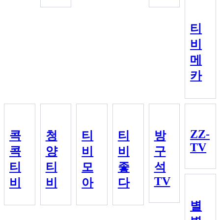
티
비
메
카
ZZ-
콕
청
티
티
방
TV
콕
양
비
비
구
티
티
모
좋
석
TV
비
비
아
다
별