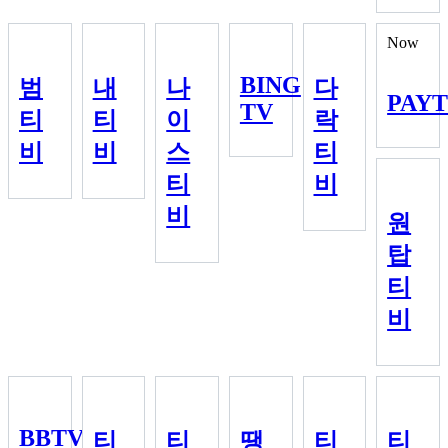
Now
BING
범
내
나
다
PAY
TV
티
티
이
락
비
비
스
티
티
비
비
원
탑
티
비
BBTV
티
티
땡
티
티