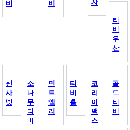
자
비
비
티
비
우
산
신
소
민
티
코
골
사
나
트
비
리
드
넷
무
엘
홀
아
티
티
리
맥
비
비
스