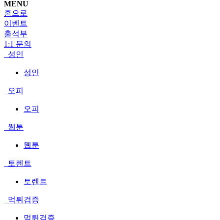
MENU
홈으로
이벤트
출석부
1:1 문의
성인
성인
오피
오피
웹툰
웹툰
토렌트
토렌트
먹튀검증
먹튀검증