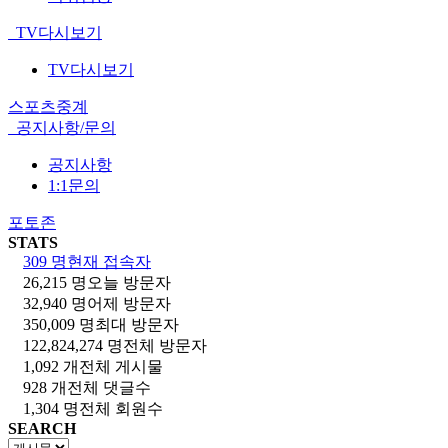
TV다시보기
TV다시보기
스포츠중계
공지사항/문의
공지사항
1:1문의
포토존
STATS
309 명
현재 접속자
26,215 명
오늘 방문자
32,940 명
어제 방문자
350,009 명
최대 방문자
122,824,274 명
전체 방문자
1,092 개
전체 게시물
928 개
전체 댓글수
1,304 명
전체 회원수
SEARCH