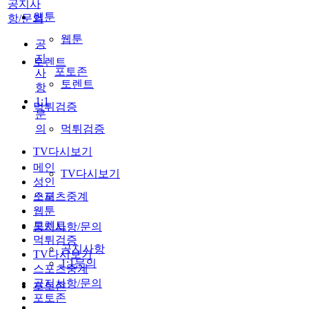
공지사
웹툰
항/문의
웹툰
공
지
토렌트
포토존
사
토렌트
항
1:1
먹튀검증
문
의
먹튀검증
TV다시보기
메인
TV다시보기
성인
스포츠중계
오피
웹툰
토렌트
공지사항/문의
먹튀검증
공지사항
TV다시보기
1:1문의
스포츠중계
공지사항/문의
포토존
포토존