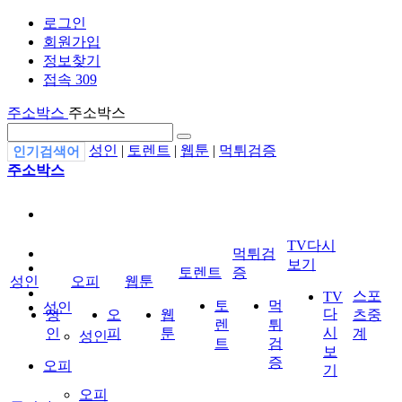
로그인
회원가입
정보찾기
접속 309
주소박스
주소박스
성인
|
토렌트
|
웹툰
|
먹튀검증
인기검색어
주소박스
TV다시
먹튀검
보기
토렌트
증
성인
오피
웹툰
스포
TV
토
먹
성인
다
성
오
웹
츠중
렌
튀
시
인
피
툰
계
성인
트
검
보
증
오피
기
오피