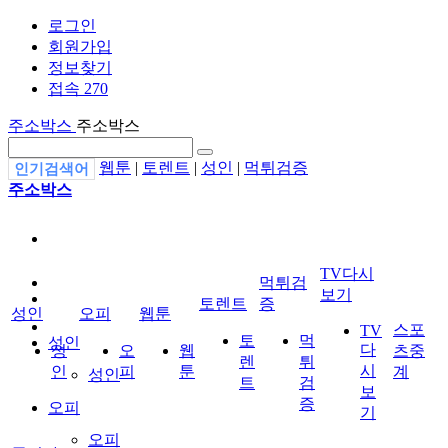
로그인
회원가입
정보찾기
접속 270
주소박스
주소박스
웹툰
|
토렌트
|
성인
|
먹튀검증
인기검색어
주소박스
TV다시
먹튀검
보기
토렌트
증
성인
오피
웹툰
스포
TV
토
먹
성인
다
성
오
웹
츠중
렌
튀
시
인
피
툰
계
성인
트
검
보
증
오피
기
오피