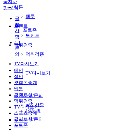
공지사
웹툰
항/문의
웹툰
공
지
토렌트
포토존
사
토렌트
항
1:1
먹튀검증
문
의
먹튀검증
TV다시보기
메인
TV다시보기
성인
스포츠중계
오피
웹툰
토렌트
공지사항/문의
먹튀검증
공지사항
TV다시보기
1:1문의
스포츠중계
공지사항/문의
포토존
포토존