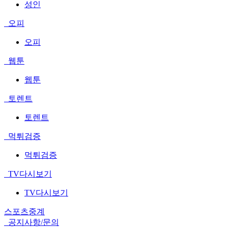
성인
오피
오피
웹툰
웹툰
토렌트
토렌트
먹튀검증
먹튀검증
TV다시보기
TV다시보기
스포츠중계
공지사항/문의