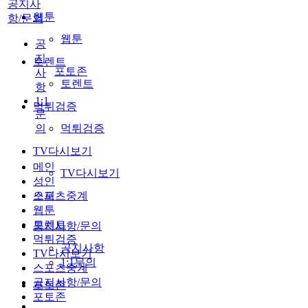
공지사
웹툰
항/문의
웹툰
공
지
토렌트
포토존
사
토렌트
항
1:1
먹튀검증
문
의
먹튀검증
TV다시보기
메인
TV다시보기
성인
스포츠중계
오피
웹툰
토렌트
공지사항/문의
먹튀검증
공지사항
TV다시보기
1:1문의
스포츠중계
공지사항/문의
포토존
포토존