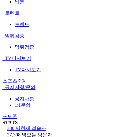
웹툰
토렌트
토렌트
먹튀검증
먹튀검증
TV다시보기
TV다시보기
스포츠중계
공지사항/문의
공지사항
1:1문의
포토존
STATS
330 명
현재 접속자
27,308 명
오늘 방문자