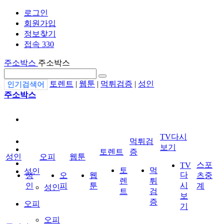
로그인
회원가입
정보찾기
접속 330
주소박스
주소박스
토렌트
|
웹툰
|
먹튀검증
|
성인
인기검색어
주소박스
TV다시
먹튀검
보기
토렌트
증
성인
오피
웹툰
스포
TV
토
먹
성인
다
성
오
웹
츠중
렌
튀
시
인
피
툰
계
성인
트
검
보
증
오피
기
오피