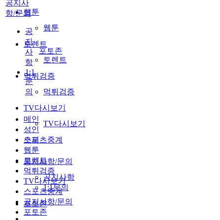
공지사
웹툰
항/문의
웹툰
공
지
토렌트
포토존
사
토렌트
항
1:1
먹튀검증
문
의
먹튀검증
TV다시보기
메인
TV다시보기
성인
스포츠중계
오피
웹툰
토렌트
공지사항/문의
먹튀검증
공지사항
TV다시보기
1:1문의
스포츠중계
공지사항/문의
포토존
포토존