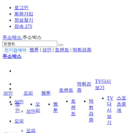
로그인
회원가입
정보찾기
접속 275
주소박스
주소박스
웹툰
|
성인
|
토렌트
|
먹튀검증
인기검색어
주소박스
TV다시
먹튀검
보기
토렌트
증
성인
오피
웹툰
스포
TV
토
먹
성인
다
성
오
웹
츠중
렌
튀
시
인
피
툰
계
성인
트
검
보
증
오피
기
오피