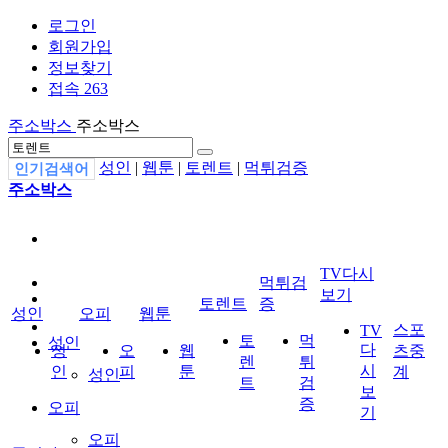
로그인
회원가입
정보찾기
접속 263
주소박스
주소박스
성인
|
웹툰
|
토렌트
|
먹튀검증
인기검색어
주소박스
TV다시
먹튀검
보기
토렌트
증
성인
오피
웹툰
스포
TV
토
먹
성인
다
성
오
웹
츠중
렌
튀
시
인
피
툰
계
성인
트
검
보
증
오피
기
오피