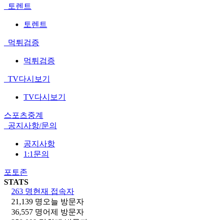
토렌트
토렌트
먹튀검증
먹튀검증
TV다시보기
TV다시보기
스포츠중계
공지사항/문의
공지사항
1:1문의
포토존
STATS
263 명
현재 접속자
21,139 명
오늘 방문자
36,557 명
어제 방문자