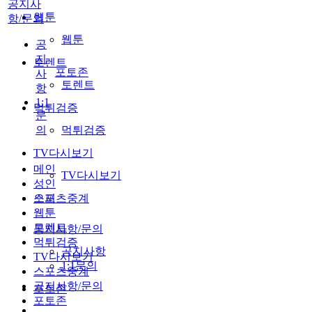
공지사
웹툰
항/문의
웹툰
공
지
토렌트
포토존
사
토렌트
항
1:1
먹튀검증
문
의
먹튀검증
TV다시보기
메인
TV다시보기
성인
스포츠중계
오피
웹툰
토렌트
공지사항/문의
먹튀검증
공지사항
TV다시보기
1:1문의
스포츠중계
공지사항/문의
포토존
포토존