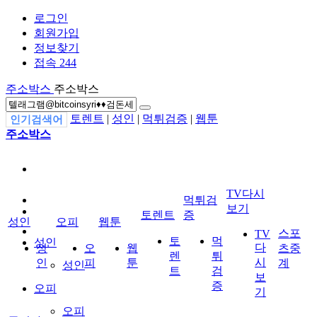
로그인
회원가입
정보찾기
접속 244
주소박스
주소박스
토렌트
|
성인
|
먹튀검증
|
웹툰
인기검색어
주소박스
TV다시
먹튀검
보기
토렌트
증
성인
오피
웹툰
스포
TV
토
먹
성인
다
성
오
웹
츠중
렌
튀
시
인
피
툰
계
성인
트
검
보
증
오피
기
오피