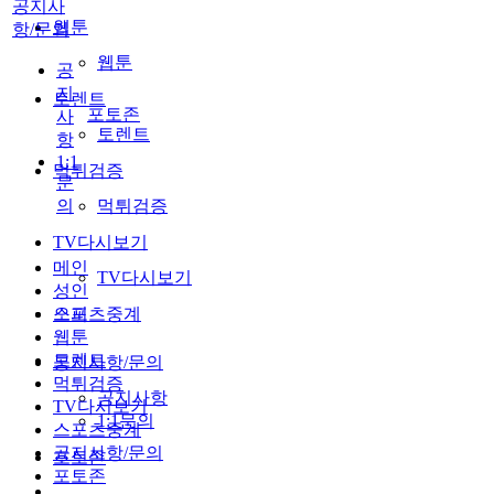
공지사
웹툰
항/문의
웹툰
공
지
토렌트
포토존
사
토렌트
항
1:1
먹튀검증
문
의
먹튀검증
TV다시보기
메인
TV다시보기
성인
스포츠중계
오피
웹툰
토렌트
공지사항/문의
먹튀검증
공지사항
TV다시보기
1:1문의
스포츠중계
공지사항/문의
포토존
포토존