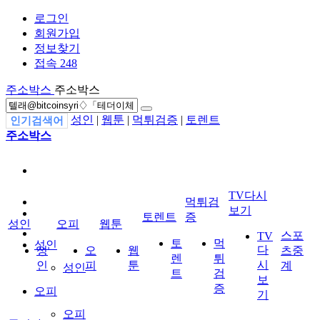
로그인
회원가입
정보찾기
접속 248
주소박스
주소박스
성인
|
웹툰
|
먹튀검증
|
토렌트
인기검색어
주소박스
TV다시
먹튀검
보기
토렌트
증
성인
오피
웹툰
스포
TV
토
먹
성인
다
성
오
웹
츠중
렌
튀
시
인
피
툰
계
성인
트
검
보
증
오피
기
오피