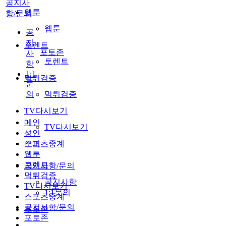
공지사
웹툰
항/문의
웹툰
공
지
토렌트
포토존
사
토렌트
항
1:1
먹튀검증
문
의
먹튀검증
TV다시보기
메인
TV다시보기
성인
스포츠중계
오피
웹툰
토렌트
공지사항/문의
먹튀검증
공지사항
TV다시보기
1:1문의
스포츠중계
공지사항/문의
포토존
포토존