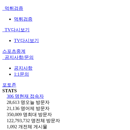
먹튀검증
먹튀검증
TV다시보기
TV다시보기
스포츠중계
공지사항/문의
공지사항
1:1문의
포토존
STATS
306 명
현재 접속자
28,613 명
오늘 방문자
21,136 명
어제 방문자
350,009 명
최대 방문자
122,793,732 명
전체 방문자
1,092 개
전체 게시물