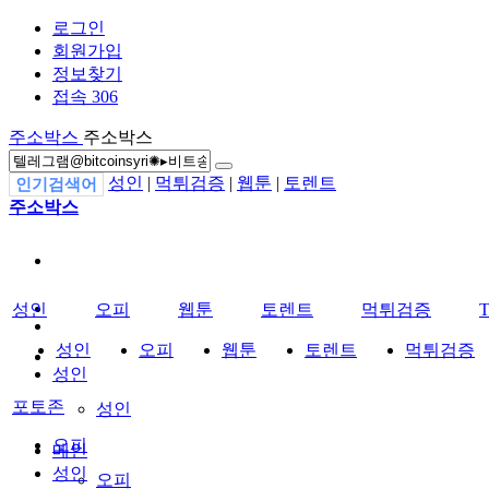
로그인
회원가입
정보찾기
접속 306
주소박스
주소박스
성인
|
먹튀검증
|
웹툰
|
토렌트
인기검색어
주소박스
성인
오피
웹툰
토렌트
먹튀검증
성인
오피
웹툰
토렌트
먹튀검증
성인
포토존
성인
오피
메인
성인
오피