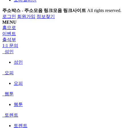
주소박스 - 주소모음 링크모음 링크사이트
All rights reserved.
로그인
회원가입
정보찾기
MENU
홈으로
이벤트
출석부
1:1 문의
성인
성인
오피
오피
웹툰
웹툰
토렌트
토렌트