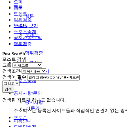
오피
웹툰
웹툰
토렌트
웹툰
먹튀검증
토렌트
TV다시보기
스포츠중계
토렌트
공지사항/문의
포토존
먹튀검증
먹튀검증
Post Search
포스트 검색
TV다시보기
그룹
검색조건
TV다시보기
검색어
필수
스포츠중계
검색
공지사항/문의
검색된 자료가 하나도 없습니다.
공지사항
1:1문의
주소박스는 등록된 사이트들과 직접적인 연관이 없는 링
포토존
이용안내
모바일버전