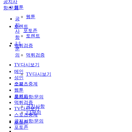
공지사
웹툰
항/문의
웹툰
공
지
토렌트
포토존
사
토렌트
항
1:1
먹튀검증
문
의
먹튀검증
TV다시보기
메인
TV다시보기
성인
스포츠중계
오피
웹툰
토렌트
공지사항/문의
먹튀검증
공지사항
TV다시보기
1:1문의
스포츠중계
공지사항/문의
포토존
포토존