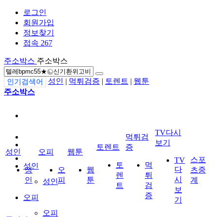
로그인
회원가입
정보찾기
접속 267
주소박스
주소박스
성인
|
먹튀검증
|
토렌트
|
웹툰
인기검색어
주소박스
TV다시
먹튀검
보기
토렌트
증
성인
오피
웹툰
스포
TV
토
먹
성인
다
성
오
웹
츠중
렌
튀
시
인
피
툰
계
성인
트
검
보
증
오피
기
오피