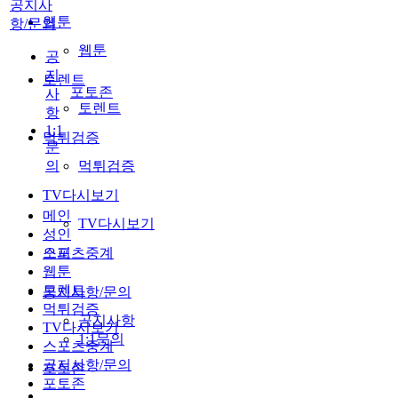
공지사
웹툰
항/문의
웹툰
공
지
토렌트
포토존
사
토렌트
항
1:1
먹튀검증
문
의
먹튀검증
TV다시보기
메인
TV다시보기
성인
스포츠중계
오피
웹툰
토렌트
공지사항/문의
먹튀검증
공지사항
TV다시보기
1:1문의
스포츠중계
공지사항/문의
포토존
포토존