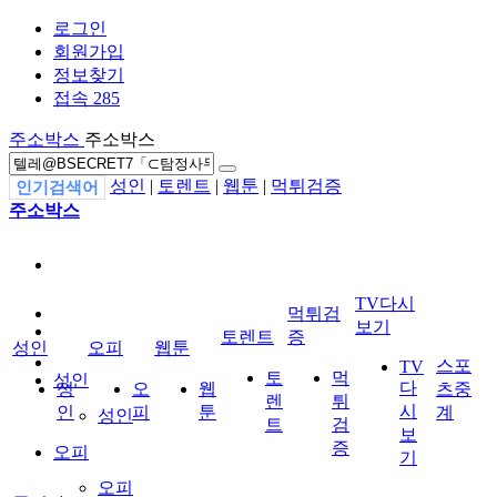
로그인
회원가입
정보찾기
접속 285
주소박스
주소박스
성인
|
토렌트
|
웹툰
|
먹튀검증
인기검색어
주소박스
TV다시
먹튀검
보기
토렌트
증
성인
오피
웹툰
스포
TV
토
먹
성인
다
성
오
웹
츠중
렌
튀
시
인
피
툰
계
성인
트
검
보
증
오피
기
오피