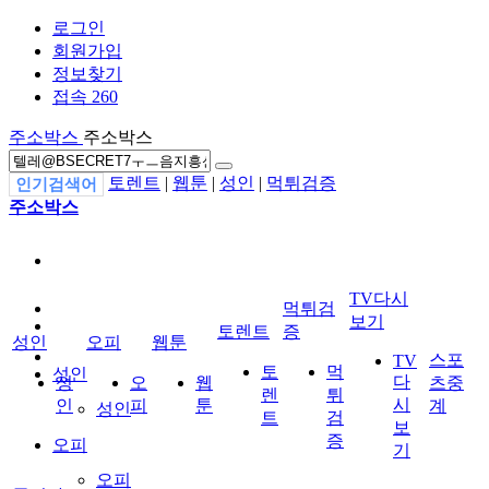
로그인
회원가입
정보찾기
접속 260
주소박스
주소박스
토렌트
|
웹툰
|
성인
|
먹튀검증
인기검색어
주소박스
TV다시
먹튀검
보기
토렌트
증
성인
오피
웹툰
스포
TV
토
먹
성인
다
성
오
웹
츠중
렌
튀
시
인
피
툰
계
성인
트
검
보
증
오피
기
오피