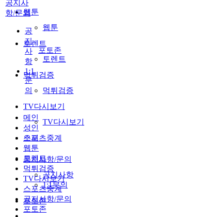
공지사
웹툰
항/문의
웹툰
공
지
토렌트
포토존
사
토렌트
항
1:1
먹튀검증
문
의
먹튀검증
TV다시보기
메인
TV다시보기
성인
스포츠중계
오피
웹툰
토렌트
공지사항/문의
먹튀검증
공지사항
TV다시보기
1:1문의
스포츠중계
공지사항/문의
포토존
포토존