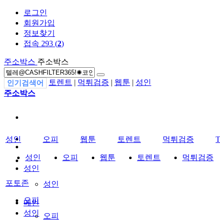
로그인
회원가입
정보찾기
접속 293 (
2
)
주소박스
주소박스
토렌트
|
먹튀검증
|
웹툰
|
성인
인기검색어
주소박스
성인
오피
웹툰
토렌트
먹튀검증
성인
오피
웹툰
토렌트
먹튀검증
성인
포토존
성인
오피
메인
성인
오피