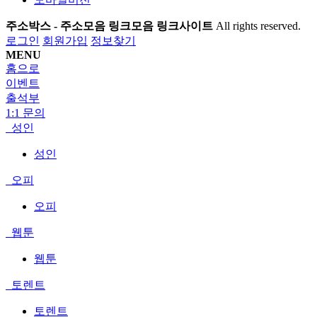
주소박스 - 주소모음 링크모음 링크사이트
All rights reserved.
로그인
회원가입
정보찾기
MENU
홈으로
이벤트
출석부
1:1 문의
성인
성인
오피
오피
웹툰
웹툰
토렌트
토렌트