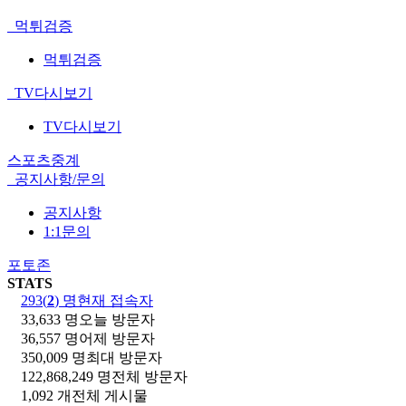
먹튀검증
먹튀검증
TV다시보기
TV다시보기
스포츠중계
공지사항/문의
공지사항
1:1문의
포토존
STATS
293(
2
) 명
현재 접속자
33,633 명
오늘 방문자
36,557 명
어제 방문자
350,009 명
최대 방문자
122,868,249 명
전체 방문자
1,092 개
전체 게시물