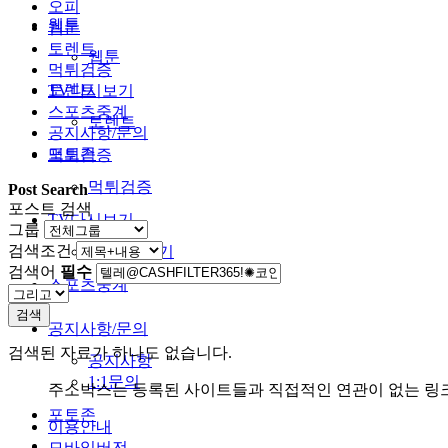
오피
웹툰
웹툰
토렌트
웹툰
먹튀검증
토렌트
TV다시보기
스포츠중계
토렌트
공지사항/문의
포토존
먹튀검증
먹튀검증
Post Search
포스트 검색
TV다시보기
그룹
검색조건
TV다시보기
검색어
필수
스포츠중계
검색
공지사항/문의
검색된 자료가 하나도 없습니다.
공지사항
1:1문의
주소박스는 등록된 사이트들과 직접적인 연관이 없는 링
포토존
이용안내
모바일버전