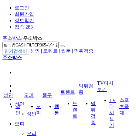
로그인
회원가입
정보찾기
접속 283
주소박스
주소박스
성인
|
토렌트
|
웹툰
|
먹튀검증
인기검색어
주소박스
TV다시
먹튀검
보기
토렌트
증
성인
오피
웹툰
스포
TV
토
먹
성인
다
성
오
웹
츠중
렌
튀
시
인
피
툰
계
성인
트
검
보
증
오피
기
오피