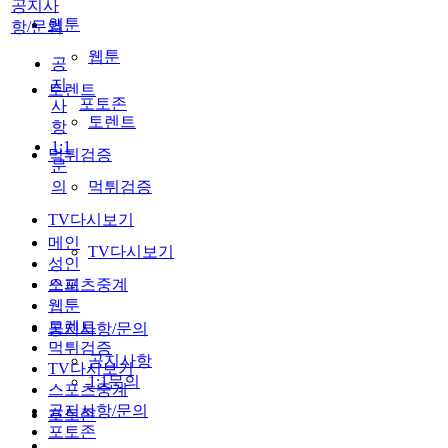
공지사
웹툰
항/문의
웹툰
공
지
토렌트
포토존
사
토렌트
항
1:1
먹튀검증
문
의
먹튀검증
TV다시보기
메인
TV다시보기
성인
스포츠중계
오피
웹툰
토렌트
공지사항/문의
먹튀검증
공지사항
TV다시보기
1:1문의
스포츠중계
공지사항/문의
포토존
포토존