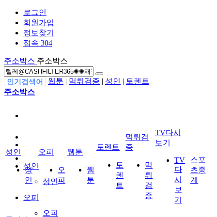
로그인
회원가입
정보찾기
접속 304
주소박스
주소박스
웹툰
|
먹튀검증
|
성인
|
토렌트
인기검색어
주소박스
TV다시
먹튀검
보기
토렌트
증
성인
오피
웹툰
스포
TV
토
먹
성인
다
성
오
웹
츠중
렌
튀
시
인
피
툰
계
성인
트
검
보
증
오피
기
오피