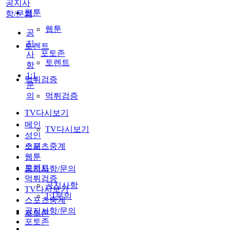
공지사
웹툰
항/문의
웹툰
공
지
토렌트
포토존
사
토렌트
항
1:1
먹튀검증
문
의
먹튀검증
TV다시보기
메인
TV다시보기
성인
스포츠중계
오피
웹툰
토렌트
공지사항/문의
먹튀검증
공지사항
TV다시보기
1:1문의
스포츠중계
공지사항/문의
포토존
포토존