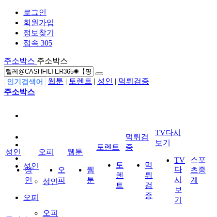
로그인
회원가입
정보찾기
접속 305
주소박스
주소박스
웹툰
|
토렌트
|
성인
|
먹튀검증
인기검색어
주소박스
TV다시
먹튀검
보기
토렌트
증
성인
오피
웹툰
스포
TV
토
먹
성인
다
성
오
웹
츠중
렌
튀
시
인
피
툰
계
성인
트
검
보
증
오피
기
오피