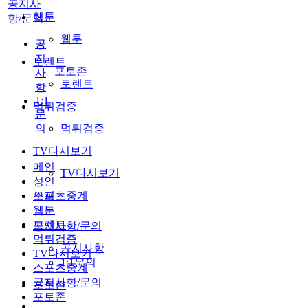
공지사
웹툰
항/문의
웹툰
공
지
토렌트
포토존
사
토렌트
항
1:1
먹튀검증
문
의
먹튀검증
TV다시보기
메인
TV다시보기
성인
스포츠중계
오피
웹툰
토렌트
공지사항/문의
먹튀검증
공지사항
TV다시보기
1:1문의
스포츠중계
공지사항/문의
포토존
포토존