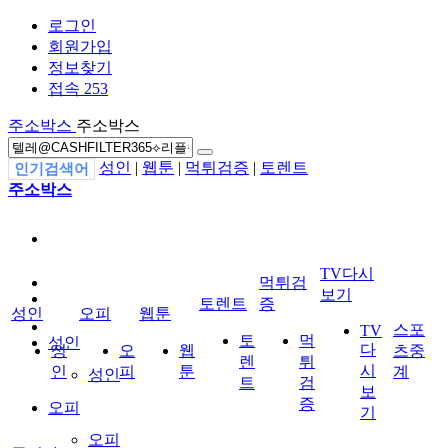
로그인
회원가입
정보찾기
접속 253
주소박스
주소박스
성인
|
웹툰
|
먹튀검증
|
토렌트
인기검색어
주소박스
TV다시
먹튀검
보기
토렌트
증
성인
오피
웹툰
스포
TV
토
먹
성인
다
성
오
웹
츠중
렌
튀
시
인
피
툰
계
성인
트
검
보
증
오피
기
오피