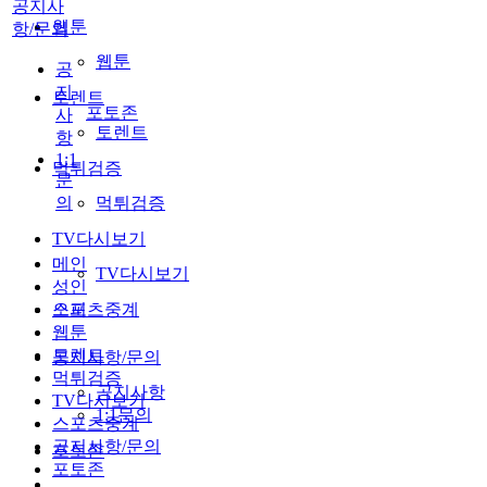
공지사
웹툰
항/문의
웹툰
공
지
토렌트
포토존
사
토렌트
항
1:1
먹튀검증
문
의
먹튀검증
TV다시보기
메인
TV다시보기
성인
스포츠중계
오피
웹툰
토렌트
공지사항/문의
먹튀검증
공지사항
TV다시보기
1:1문의
스포츠중계
공지사항/문의
포토존
포토존