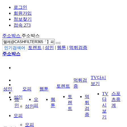
로그인
회원가입
정보찾기
접속 273
주소박스
주소박스
토렌트
|
성인
|
웹툰
|
먹튀검증
인기검색어
주소박스
TV다시
먹튀검
보기
토렌트
증
성인
오피
웹툰
스포
TV
토
먹
성인
다
성
오
웹
츠중
렌
튀
시
인
피
툰
계
성인
트
검
보
증
오피
기
오피