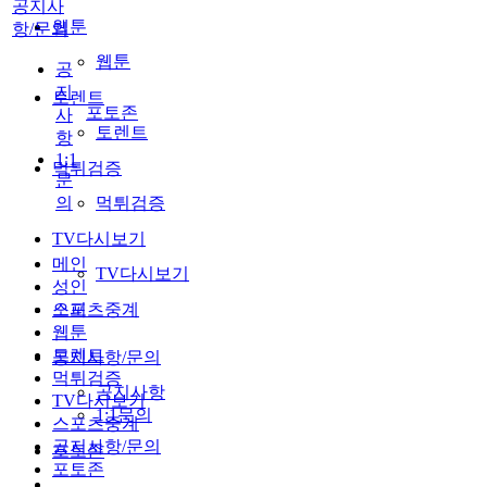
공지사
웹툰
항/문의
웹툰
공
지
토렌트
포토존
사
토렌트
항
1:1
먹튀검증
문
의
먹튀검증
TV다시보기
메인
TV다시보기
성인
스포츠중계
오피
웹툰
토렌트
공지사항/문의
먹튀검증
공지사항
TV다시보기
1:1문의
스포츠중계
공지사항/문의
포토존
포토존