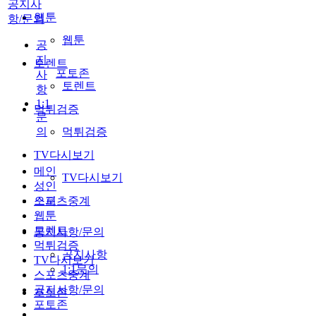
공지사
웹툰
항/문의
웹툰
공
지
토렌트
포토존
사
토렌트
항
1:1
먹튀검증
문
의
먹튀검증
TV다시보기
메인
TV다시보기
성인
스포츠중계
오피
웹툰
토렌트
공지사항/문의
먹튀검증
공지사항
TV다시보기
1:1문의
스포츠중계
공지사항/문의
포토존
포토존