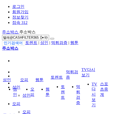
로그인
회원가입
정보찾기
접속 312
주소박스
주소박스
토렌트
|
성인
|
먹튀검증
|
웹툰
인기검색어
주소박스
TV다시
먹튀검
보기
토렌트
증
성인
오피
웹툰
스포
TV
토
먹
성인
다
성
오
웹
츠중
렌
튀
시
인
피
툰
계
성인
트
검
보
증
오피
기
오피