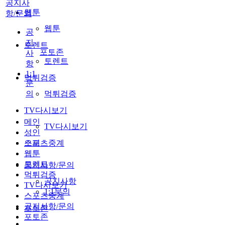
공지사
웹툰
항/문의
웹툰
공
지
토렌트
포토존
사
토렌트
항
1:1
먹튀검증
문
의
먹튀검증
TV다시보기
메인
TV다시보기
성인
스포츠중계
오피
웹툰
토렌트
공지사항/문의
먹튀검증
공지사항
TV다시보기
1:1문의
스포츠중계
공지사항/문의
포토존
포토존