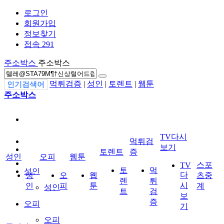
로그인
회원가입
정보찾기
접속 291
주소박스
주소박스
먹튀검증
|
성인
|
토렌트
|
웹툰
인기검색어
주소박스
TV다시
먹튀검
보기
토렌트
증
성인
오피
웹툰
스포
TV
토
먹
성인
다
성
오
웹
츠중
렌
튀
시
인
피
툰
계
성인
트
검
보
증
오피
기
오피