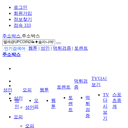
로그인
회원가입
정보찾기
접속 333
주소박스
주소박스
웹툰
|
성인
|
먹튀검증
|
토렌트
인기검색어
주소박스
TV다시
먹튀검
보기
토렌트
증
성인
오피
웹툰
스포
TV
토
먹
성인
다
성
오
웹
츠중
렌
튀
시
인
피
툰
계
성인
트
검
보
증
오피
기
오피