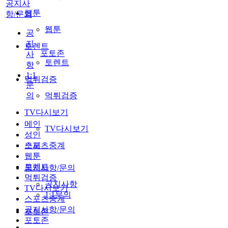
공지사
웹툰
항/문의
웹툰
공
지
토렌트
포토존
사
토렌트
항
1:1
먹튀검증
문
의
먹튀검증
TV다시보기
메인
TV다시보기
성인
스포츠중계
오피
웹툰
토렌트
공지사항/문의
먹튀검증
공지사항
TV다시보기
1:1문의
스포츠중계
공지사항/문의
포토존
포토존