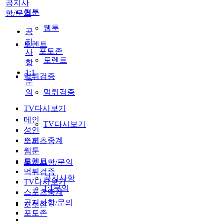
공지사
웹툰
항/문의
웹툰
공
지
토렌트
포토존
사
토렌트
항
1:1
먹튀검증
문
의
먹튀검증
TV다시보기
메인
TV다시보기
성인
스포츠중계
오피
웹툰
토렌트
공지사항/문의
먹튀검증
공지사항
TV다시보기
1:1문의
스포츠중계
공지사항/문의
포토존
포토존