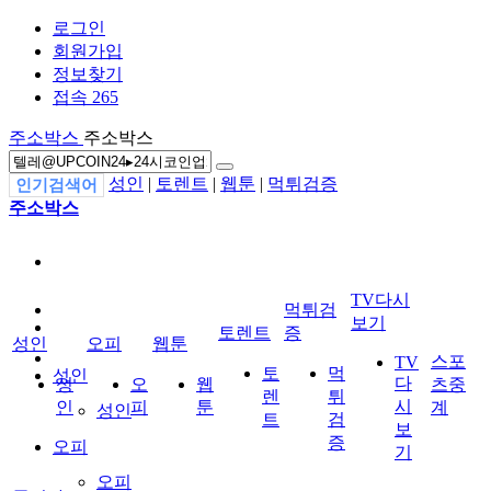
로그인
회원가입
정보찾기
접속 265
주소박스
주소박스
성인
|
토렌트
|
웹툰
|
먹튀검증
인기검색어
주소박스
TV다시
먹튀검
보기
토렌트
증
성인
오피
웹툰
스포
TV
토
먹
성인
다
성
오
웹
츠중
렌
튀
시
인
피
툰
계
성인
트
검
보
증
오피
기
오피