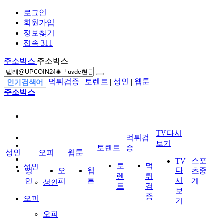
로그인
회원가입
정보찾기
접속 311
주소박스
주소박스
먹튀검증
|
토렌트
|
성인
|
웹툰
인기검색어
주소박스
TV다시
먹튀검
보기
토렌트
증
성인
오피
웹툰
스포
TV
토
먹
성인
다
성
오
웹
츠중
렌
튀
시
인
피
툰
계
성인
트
검
보
증
오피
기
오피