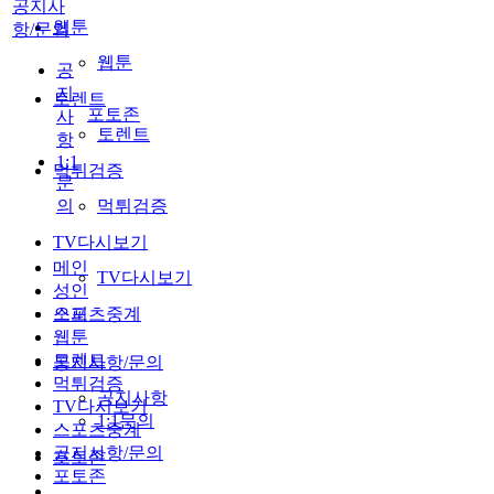
공지사
웹툰
항/문의
웹툰
공
지
토렌트
포토존
사
토렌트
항
1:1
먹튀검증
문
의
먹튀검증
TV다시보기
메인
TV다시보기
성인
스포츠중계
오피
웹툰
토렌트
공지사항/문의
먹튀검증
공지사항
TV다시보기
1:1문의
스포츠중계
공지사항/문의
포토존
포토존